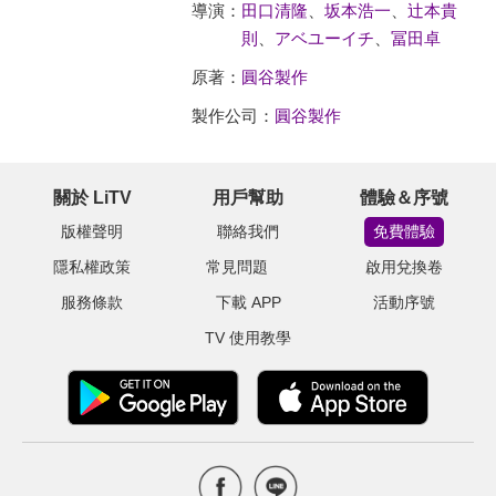
導演：
田口清隆
、
坂本浩一
、
辻本貴
則
、
アベユーイチ
、
冨田卓
原著：
圓谷製作
製作公司：
圓谷製作
關於 LiTV
用戶幫助
體驗＆序號
版權聲明
聯絡我們
免費體驗
隱私權政策
常見問題
啟用兌換卷
服務條款
下載 APP
活動序號
TV 使用教學