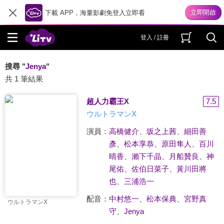
下載 APP，海量影劇免登入立即看
登入 / 註冊
搜尋 "
Jenya
"
共 1 筆結果
超人力霸王X
7.5
ウルトラマンX
演員：
高橋健介
、
坂之上茜
、
細田善
彥
、
松本享恭
、
原田隼人
、
百川
晴香
、
瀨下千晶
、
月船贊良
、
神
尾佑
、
佐伯日菜子
、
黃川田將
也
、
三浦浩一
配音：
中村悠一
、
松本保典
、
宮野真
ウルトラマンX
守
、
Jenya