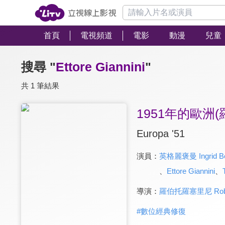
首頁
電視頻道
電影
動漫
兒童
搜尋 "
Ettore Giannini
"
共 1 筆結果
1951年的歐洲
Europa '51
演員：
英格麗褒曼 Ingrid B
、
Ettore Giannini
、
導演：
羅伯托羅塞里尼 Robert
#
數位經典修復