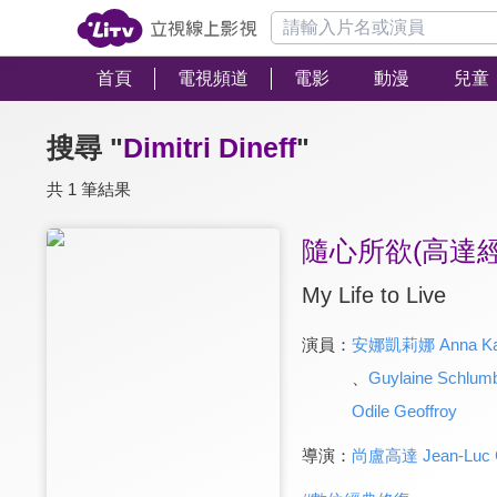
首頁
電視頻道
電影
動漫
兒童
搜尋 "
Dimitri Dineff
"
共 1 筆結果
隨心所欲(高達
My Life to Live
演員：
安娜凱莉娜 Anna Kar
、
Guylaine Schlum
Odile Geoffroy
導演：
尚盧高達 Jean-Luc 