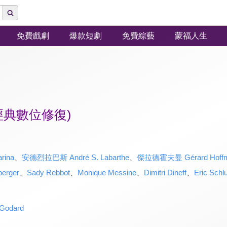
免費戲劇
爆款短劇
免費綜藝
蒙福人生
經典數位修復)
ina
、
安德烈拉巴斯 André S. Labarthe
、
傑拉德霍夫曼 Gérard Hoff
berger
、
Sady Rebbot
、
Monique Messine
、
Dimitri Dineff
、
Eric Schl
Godard