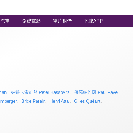
汽車
免費電影
單片租借
下載APP
man
、
彼得卡索維茲 Peter Kassovitz
、
保羅帕維爾 Paul Pavel
umberger
、
Brice Parain
、
Henri Attal
、
Gilles Quéant
、