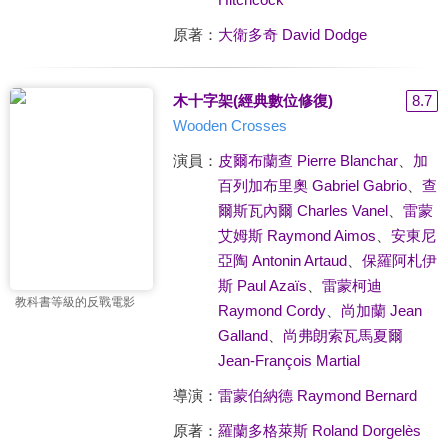
原著：
大衛多奇 David Dodge
木十字架(經典數位修復)
8.7
Wooden Crosses
演員：
皮爾布蘭查 Pierre Blanchar
、
加
百列加布里奧 Gabriel Gabrio
、
查
爾斯瓦內爾 Charles Vanel
、
雷蒙
艾姆斯 Raymond Aimos
、
安東尼
亞陶 Antonin Artaud
、
保羅阿札伊
斯 Paul Azaïs
、
雷蒙柯迪
教科書等級的反戰電影
Raymond Cordy
、
尚加蘭 Jean
Galland
、
尚弗朗索瓦馬夏爾
Jean-François Martial
導演：
雷蒙伯納德 Raymond Bernard
原著：
羅蘭多格萊斯 Roland Dorgelès