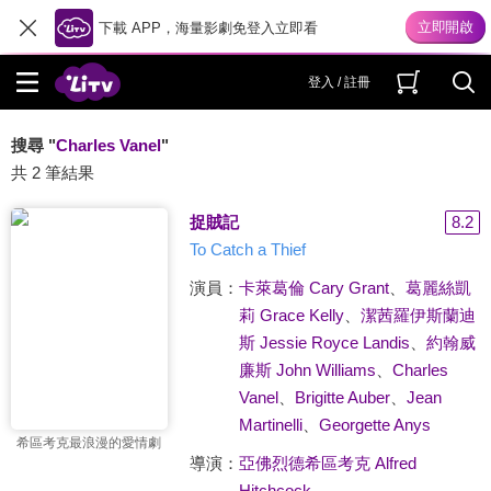
下載 APP，海量影劇免登入立即看
登入 / 註冊
搜尋 "
Charles Vanel
"
共 2 筆結果
捉賊記
8.2
To Catch a Thief
演員：
卡萊葛倫 Cary Grant
、
葛麗絲凱
莉 Grace Kelly
、
潔茜羅伊斯蘭迪
斯 Jessie Royce Landis
、
約翰威
廉斯 John Williams
、
Charles
Vanel
、
Brigitte Auber
、
Jean
Martinelli
、
Georgette Anys
希區考克最浪漫的愛情劇
導演：
亞佛烈德希區考克 Alfred
Hitchcock