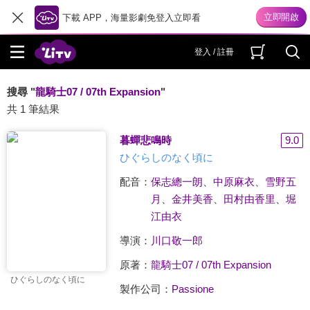
下載 APP，海量影劇免登入立即看
登入 / 註冊
搜尋 "
龍騎士07 / 07th Expansion
"
共 1 筆結果
暮蟬悲鳴時
9.0
ひぐらしのなく頃に
配音：
保志總一朗
、
中原麻衣
、
雪野五
月
、
金井美香
、
田村由香里
、
堀
江由衣
導演：
川口敬一郎
原著：
龍騎士07 / 07th Expansion
ひぐらしのなく頃に
製作公司：
Passione