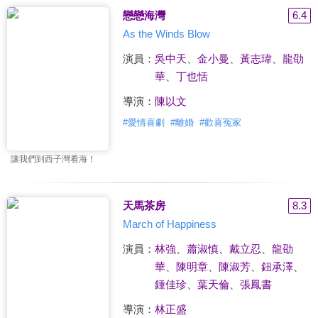
戀戀海灣
6.4
As the Winds Blow
演員：
吳中天
、
金小曼
、
黃志瑋
、
龍劭
華
、
丁也恬
導演：
陳以文
#
愛情喜劇
#
離婚
#
歡喜冤家
讓我們到西子灣看海！
天馬茶房
8.3
March of Happiness
演員：
林強
、
蕭淑慎
、
戴立忍
、
龍劭
華
、
陳明章
、
陳淑芳
、
鈕承澤
、
鍾佳珍
、
葉天倫
、
張鳳書
導演：
林正盛