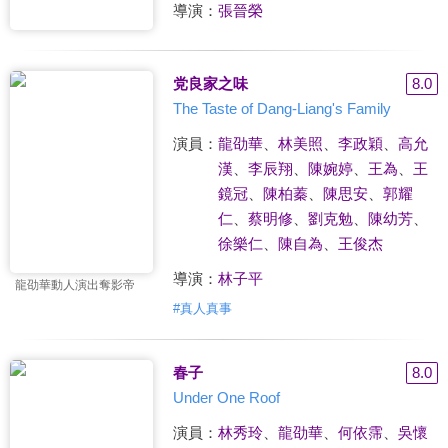
導演：
張晉榮
党良家之味
8.0
The Taste of Dang-Liang's Family
演員：
龍劭華
、
林美照
、
李政穎
、
高允
漢
、
李辰翔
、
陳婉婷
、
王為
、
王
鏡冠
、
陳柏蓁
、
陳思安
、
郭耀
仁
、
蔡明修
、
劉克勉
、
陳幼芳
、
徐樂仁
、
陳自為
、
王俊杰
導演：
林子平
龍劭華動人演出奪影帝
#
真人真事
春子
8.0
Under One Roof
演員：
林秀玲
、
龍劭華
、
何依霈
、
吳懷