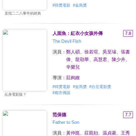
#
得獎電影
#
金馬獎
直指二二八事件的經典
人面魚：紅衣小女孩外傳
7.8
The Devil Fish
演員：
鄭人碩
、
徐若瑄
、
吳至璿
、
張書
偉
、
龍劭華
、
高慧君
、
陳少卉
、
辛樂兒
導演：
莊絢維
#
得獎電影
#
金馬獎
#
台北電影獎
#
都市傳說
乩身電影版？
范保德
7.7
Father to Son
演員：
黃仲崑
、
莊凱勛
、
温貞菱
、
王秀