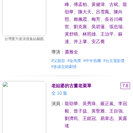
峰
、
傅孟柏
、
黃健瑋
、
古斌
、
龍
劭華
、
陳大天
、
呂雪鳳
、
陳向
熙
、
賴佩霞
、
梅芳
、
長谷川稀
世
、
劉克襄
、
吳碧蓮
、
張忠瑞
、
黃舒晴
、
林照雄
、
王治平
、
蘇
台灣實力派演員集結飆戲
達
、
井上肇
、
安乙蕎
導演：
蕭雅全
#
父親節
#
金馬獎
#
中年危機
#
台北電影獎
#
多線交錯劇情
老姑婆的古董老菜單
7.8
全 10 集
演員：
龍劭華
、
吳秀珠
、
嚴正嵐
、
李冠
毅
、
曾子益
、
黃聖雅
、
王自強
、
劉濟民
、
王鏡冠
、
易韋志
、
黃露
瑤