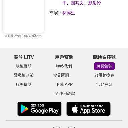
中
、
謝其文
、
廖梨伶
導演：
林博生
金鐘影帝龍劭華溫暖演出
關於 LiTV
用戶幫助
體驗＆序號
版權聲明
聯絡我們
免費體驗
隱私權政策
常見問題
啟用兌換卷
服務條款
下載 APP
活動序號
TV 使用教學