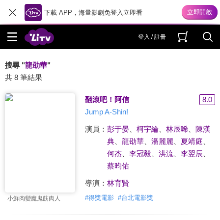
下載 APP，海量影劇免登入立即看
登入 / 註冊
搜尋 "
龍劭華
"
共 8 筆結果
翻滾吧！阿信
8.0
Jump A-Shin!
演員：
彭于晏
、
柯宇綸
、
林辰唏
、
陳漢
典
、
龍劭華
、
潘麗麗
、
夏靖庭
、
何杰
、
李冠毅
、
洪流
、
李翌辰
、
蔡昀佑
導演：
林育賢
#
得獎電影
#
台北電影獎
小鮮肉變魔鬼筋肉人