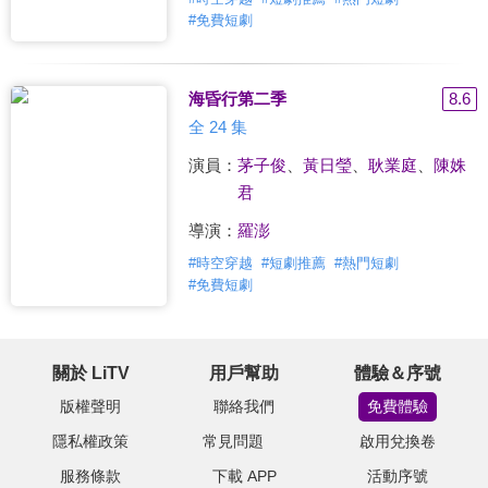
#
免費短劇
海昏行第二季
8.6
全 24 集
演員：
茅子俊
、
黃日瑩
、
耿業庭
、
陳姝
君
導演：
羅澎
#
時空穿越
#
短劇推薦
#
熱門短劇
#
免費短劇
關於 LiTV
用戶幫助
體驗＆序號
版權聲明
聯絡我們
免費體驗
隱私權政策
常見問題
啟用兌換卷
服務條款
下載 APP
活動序號