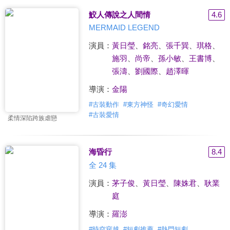
鮫人傳說之人間情
4.6
MERMAID LEGEND
演員：
黃日瑩
、
銘亮
、
張千巽
、
琪格
、
施羽
、
尚帝
、
孫小敏
、
王書博
、
張濤
、
劉國際
、
趙澤暉
導演：
金陽
#
古裝動作
#
東方神怪
#
奇幻愛情
#
古裝愛情
柔情深陷跨族虐戀
海昏行
8.4
全 24 集
演員：
茅子俊
、
黃日瑩
、
陳姝君
、
耿業
庭
導演：
羅澎
#
時空穿越
#
短劇推薦
#
熱門短劇