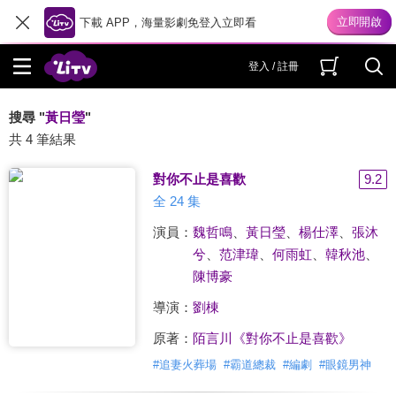
下載 APP，海量影劇免登入立即看
登入 / 註冊
搜尋 "
黃日瑩
"
共 4 筆結果
對你不止是喜歡
9.2
全 24 集
演員：
魏哲鳴
、
黃日瑩
、
楊仕澤
、
張沐
兮
、
范津瑋
、
何雨虹
、
韓秋池
、
陳博豪
導演：
劉棟
原著：
陌言川《對你不止是喜歡》
#
追妻火葬場
#
霸道總裁
#
編劇
#
眼鏡男神