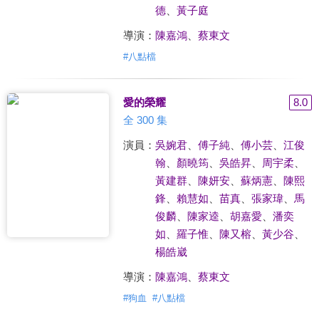
德
、
黃子庭
導演：
陳嘉鴻
、
蔡東文
#
八點檔
愛的榮耀
8.0
全 300 集
演員：
吳婉君
、
傅子純
、
傅小芸
、
江俊
翰
、
顏曉筠
、
吳皓昇
、
周宇柔
、
黃建群
、
陳妍安
、
蘇炳憲
、
陳熙
鋒
、
賴慧如
、
苗真
、
張家瑋
、
馬
俊麟
、
陳家逵
、
胡嘉愛
、
潘奕
如
、
羅子惟
、
陳又榕
、
黃少谷
、
楊皓崴
導演：
陳嘉鴻
、
蔡東文
#
狗血
#
八點檔