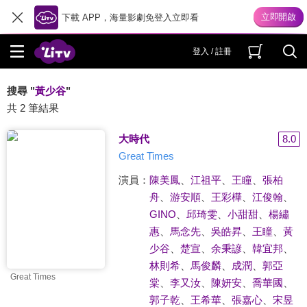
下載 APP，海量影劇免登入立即看
登入 / 註冊
搜尋 "
黃少谷
"
共 2 筆結果
大時代
8.0
Great Times
演員：
陳美鳳
、
江祖平
、
王瞳
、
張柏
舟
、
游安順
、
王彩樺
、
江俊翰
、
GINO
、
邱琦雯
、
小甜甜
、
楊繡
惠
、
馬念先
、
吳皓昇
、
王瞳
、
黃
少谷
、
楚宣
、
余秉諺
、
韓宜邦
、
林則希
、
馬俊麟
、
成潤
、
郭亞
Great Times
棠
、
李又汝
、
陳妍安
、
喬華國
、
郭子乾
、
王希華
、
張嘉心
、
宋昱