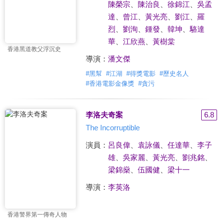
陳榮宗
、
陳治良
、
徐錦江
、
吳孟
達
、
曾江
、
黃光亮
、
劉江
、
羅
烈
、
劉洵
、
鍾發
、
韓坤
、
駱達
華
、
江欣燕
、
黃樹棠
香港黑道教父浮沉史
導演：
潘文傑
#
黑幫
#
江湖
#
得獎電影
#
歷史名人
#
香港電影金像獎
#
貪污
李洛夫奇案
6.8
The Incorruptible
演員：
呂良偉
、
袁詠儀
、
任達華
、
李子
雄
、
吳家麗
、
黃光亮
、
劉兆銘
、
梁錦燊
、
伍國健
、
梁十一
導演：
李英洛
香港警界第一傳奇人物