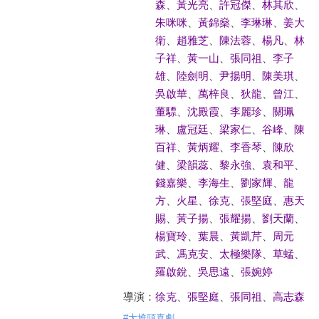
森
、
黃光亮
、
許冠傑
、
林其欣
、
朱咪咪
、
黃錦燊
、
李琳琳
、
姜大
衛
、
趙雅芝
、
陳法蓉
、
楊凡
、
林
子祥
、
黃一山
、
張同祖
、
李子
雄
、
陸劍明
、
尹揚明
、
陳美琪
、
吳啟華
、
萬梓良
、
狄龍
、
曾江
、
董驃
、
沈殿霞
、
李麗珍
、
關珮
琳
、
盧冠廷
、
梁家仁
、
谷峰
、
陳
百祥
、
黃炳耀
、
李香琴
、
陳欣
健
、
梁韻蕊
、
黎永強
、
袁和平
、
錢嘉樂
、
李海生
、
劉家輝
、
龍
方
、
火星
、
徐克
、
張堅庭
、
惠天
賜
、
黃子揚
、
張耀揚
、
劉天蘭
、
楊寶玲
、
葉晨
、
黃凱芹
、
周元
武
、
馮克安
、
太極樂隊
、
草蜢
、
羅啟銳
、
吳思遠
、
張婉婷
導演：
徐克
、
張堅庭
、
張同祖
、
高志森
#
大堆頭喜劇