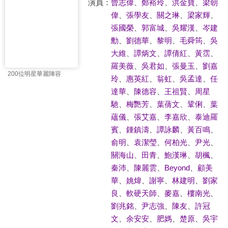
演員：
曾志偉
、
鄭裕玲
、
洪金寶
、
梁朝
偉
、
張學友
、
關之琳
、
梁家輝
、
張國榮
、
郭富城
、
吳耀漢
、
岑建
勳
、
劉德華
、
黎明
、
毛舜筠
、
吳
大維
、
譚炳文
、
譚倩紅
、
黃霑
、
羅美薇
、
吳君如
、
張曼玉
、
劉嘉
200位明星華麗陣容
玲
、
惠英紅
、
翁虹
、
吳孟達
、
任
達華
、
陳德容
、
王祖賢
、
周星
馳
、
梅艷芳
、
葉蒨文
、
鞏俐
、
葉
蘊儀
、
張艾嘉
、
李嘉欣
、
泰迪羅
賓
、
鍾鎮濤
、
譚詠麟
、
黃百鳴
、
俞明
、
袁潔瑩
、
何柏光
、
尹光
、
關海山
、
田青
、
鮑漢琳
、
胡楓
、
秦沛
、
陳麗雲
、
Beyond
、
顧美
華
、
姚煒
、
謝寧
、
林建明
、
劉家
良
、
軟硬天師
、
麥嘉
、
樓南光
、
劉兆銘
、
尹志強
、
陳友
、
許冠
文
、
余安安
、
肥媽
、
楚原
、
吳宇