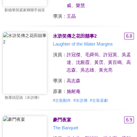
威
、
樂慧
劉德華與梁家輝聯手搞笑
導演：
王晶
水滸笑傳之花田囍事2
6.8
Laughter of the Water Margins
演員：
許冠傑
、
毛舜筠
、
許冠英
、
吳孟
達
、
沈殿霞
、
黃霑
、
黃百鳴
、
高
志森
、
吳志雄
、
黃光亮
導演：
高志森
原著：
施耐庵
無厘頭惡搞《水滸傳》
#
古裝動作
#
水滸傳
#
古裝喜劇
豪門夜宴
6.9
The Banquet