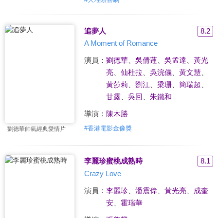
追夢人
8.2
A Moment of Romance
演員：
劉德華
、
吳倩蓮
、
吳孟達
、
黃光
亮
、
仙杜拉
、
吳浣儀
、
黃文慧
、
黃莎莉
、
劉江
、
梁珊
、
簡瑞超
、
甘露
、
吳回
、
朱鐵和
導演：
陳木勝
#
香港電影金像獎
劉德華帥氣經典愛情片
李麗珍蜜桃成熟時
8.1
Crazy Love
演員：
李麗珍
、
潘震偉
、
黃光亮
、
成奎
安
、
霍瑞華