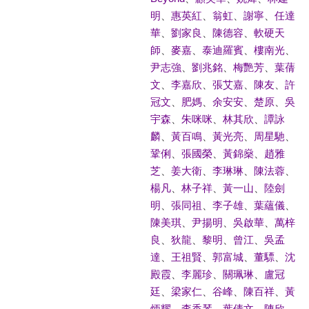
明
、
惠英紅
、
翁虹
、
謝寧
、
任達
華
、
劉家良
、
陳德容
、
軟硬天
師
、
麥嘉
、
泰迪羅賓
、
樓南光
、
尹志強
、
劉兆銘
、
梅艷芳
、
葉蒨
文
、
李嘉欣
、
張艾嘉
、
陳友
、
許
冠文
、
肥媽
、
余安安
、
楚原
、
吳
宇森
、
朱咪咪
、
林其欣
、
譚詠
麟
、
黃百鳴
、
黃光亮
、
周星馳
、
鞏俐
、
張國榮
、
黃錦燊
、
趙雅
芝
、
姜大衛
、
李琳琳
、
陳法蓉
、
楊凡
、
林子祥
、
黃一山
、
陸劍
明
、
張同祖
、
李子雄
、
葉蘊儀
、
陳美琪
、
尹揚明
、
吳啟華
、
萬梓
良
、
狄龍
、
黎明
、
曾江
、
吳孟
達
、
王祖賢
、
郭富城
、
董驃
、
沈
殿霞
、
李麗珍
、
關珮琳
、
盧冠
廷
、
梁家仁
、
谷峰
、
陳百祥
、
黃
炳耀
、
李香琴
、
葉倩文
、
陳欣