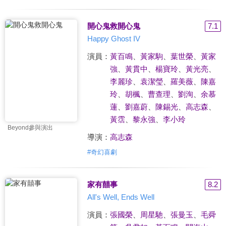
開心鬼救開心鬼
7.1
Happy Ghost IV
演員：
黃百鳴
、
黃家駒
、
葉世榮
、
黃家
強
、
黃貫中
、
楊寶玲
、
黃光亮
、
李麗珍
、
袁潔瑩
、
羅美薇
、
陳嘉
玲
、
胡楓
、
曹查理
、
劉洵
、
余慕
蓮
、
劉嘉蔚
、
陳錫光
、
高志森
、
黃霑
、
黎永強
、
李小玲
Beyond參與演出
導演：
高志森
#
奇幻喜劇
家有囍事
8.2
All's Well, Ends Well
演員：
張國榮
、
周星馳
、
張曼玉
、
毛舜