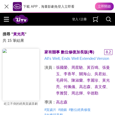
下載 APP，海量影劇免登入立即看
登入 / 註冊
搜尋 "
黃光亮
"
共 15 筆結果
家有囍事 數位修復加長版(粵)
8.2
All's Well, Ends Well Extended Version
演員：
張國榮
、
周星馳
、
黃百鳴
、
張曼
玉
、
李香琴
、
關海山
、
吳君如
、
毛舜筠
、
陳淑蘭
、
李麗珍
、
黃光
亮
、
何佩儀
、
高志森
、
袁文傑
、
李雅賢
、
周志輝
、
辛德勤
導演：
高志森
屹立不倒的經典賀歲喜劇
#
賀歲片
#
婚姻
#
數位經典修復
#
大堆頭喜劇