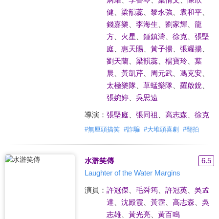
健
、
梁韻蕊
、
黎永強
、
袁和平
、
錢嘉樂
、
李海生
、
劉家輝
、
龍
方
、
火星
、
鍾鎮濤
、
徐克
、
張堅
庭
、
惠天賜
、
黃子揚
、
張耀揚
、
劉天蘭
、
梁韻蕊
、
楊寶玲
、
葉
晨
、
黃凱芹
、
周元武
、
馮克安
、
太極樂隊
、
草蜢樂隊
、
羅啟銳
、
張婉婷
、
吳思遠
導演：
張堅庭
、
張同祖
、
高志森
、
徐克
#
無厘頭搞笑
#
詐騙
#
大堆頭喜劇
#
翻拍
水滸笑傳
6.5
Laughter of the Water Margins
演員：
許冠傑
、
毛舜筠
、
許冠英
、
吳孟
達
、
沈殿霞
、
黃霑
、
高志森
、
吳
志雄
、
黃光亮
、
黃百鳴