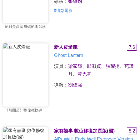
導演：
張肇麟
#
情慾電影
絕對是高清無碼的李麗珍
新人皮燈籠
7.6
Ghost Lantern
演員：
梁家輝
、
邱淑貞
、
張耀揚
、
苑瓊
丹
、
黃光亮
導演：
劉偉強
《無間道》劉偉強執導
家有囍事 數位修復加長版(國)
8.2
All's Well, Ends Well Extended Version