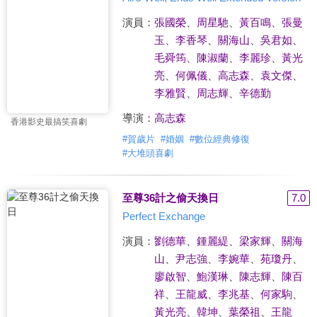
演員：
張國榮
、
周星馳
、
黃百鳴
、
張曼
玉
、
李香琴
、
關海山
、
吳君如
、
毛舜筠
、
陳淑蘭
、
李麗珍
、
黃光
亮
、
何佩儀
、
高志森
、
袁文傑
、
李雅賢
、
周志輝
、
辛德勤
導演：
高志森
香港影史最搞笑喜劇
#
賀歲片
#
婚姻
#
數位經典修復
#
大堆頭喜劇
至尊36計之偷天換日
7.0
Perfect Exchange
演員：
劉德華
、
鍾麗緹
、
梁家輝
、
關海
山
、
尹志強
、
李婉華
、
苑瓊丹
、
廖啟智
、
鮑漢琳
、
陳志輝
、
陳百
祥
、
王龍威
、
李兆基
、
何家駒
、
黃光亮
、
韓坤
、
葉榮祖
、
王龍