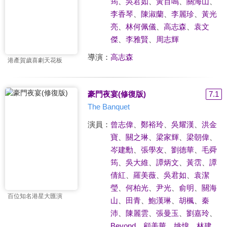
筠
、
吳君如
、
黃百鳴
、
關海山
、
李香琴
、
陳淑蘭
、
李麗珍
、
黃光
亮
、
林何佩儀
、
高志森
、
袁文
傑
、
李雅賢
、
周志輝
導演：
高志森
港產賀歲喜劇天花板
豪門夜宴(修復版)
7.1
The Banquet
演員：
曾志偉
、
鄭裕玲
、
吳耀漢
、
洪金
寶
、
關之琳
、
梁家輝
、
梁朝偉
、
岑建勳
、
張學友
、
劉德華
、
毛舜
筠
、
吳大維
、
譚炳文
、
黃霑
、
譚
倩紅
、
羅美薇
、
吳君如
、
袁潔
瑩
、
何柏光
、
尹光
、
俞明
、
關海
百位知名港星大匯演
山
、
田青
、
鮑漢琳
、
胡楓
、
秦
沛
、
陳麗雲
、
張曼玉
、
劉嘉玲
、
Beyond
、
顧美華
、
姚煒
、
林建