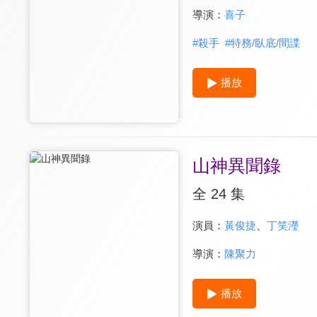
導演：
喜子
#
殺手
#
特務/臥底/間諜
播放
山神異聞錄
全 24 集
演員：
黃俊捷
、
丁笑瀅
導演：
陳聚力
播放