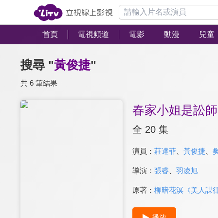
首頁
電視頻道
電影
動漫
兒童
搜尋 "
黃俊捷
"
共 6 筆結果
春家小姐是訟師
全 20 集
演員：
莊達菲
、
黃俊捷
、
導演：
張睿
、
羽凌旭
原著：
柳暗花溟《美人謀
播放