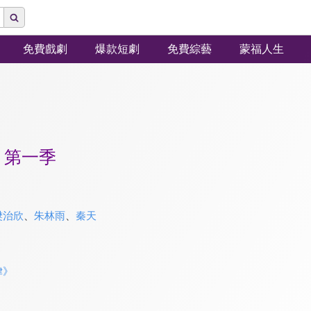
免費戲劇
爆款短劇
免費綜藝
蒙福人生
 第一季
樊治欣
、
朱林雨
、
秦天
律》