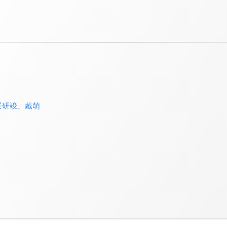
景研竣
、
戴萌