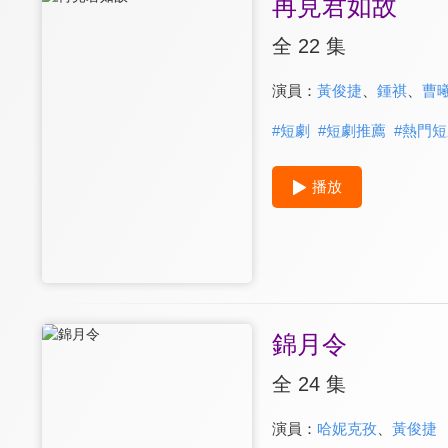
再見君如故
全 22 集
演員：
黃俊捷
、
鍾祺
、
曹
#
短劇
#
短劇推薦
#
熱門短
播放
錦月令
全 24 集
演員：
哈妮克孜
、
黃俊捷