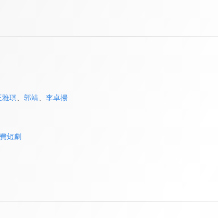
王雅琪
、
郭靖
、
李卓揚
費短劇