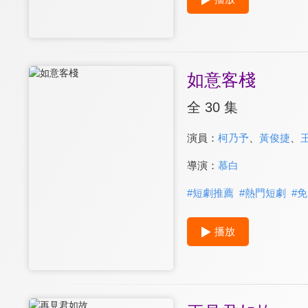
如意客棧
全 30 集
演員：
柯乃予
、
黃俊捷
、
導演：
慕白
#
短劇推薦
#
熱門短劇
#
免
播放