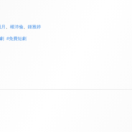
曦月
、
權沛倫
、
鍾雅婷
劇
#
免費短劇