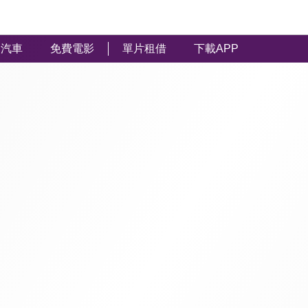
汽車
免費電影
單片租借
下載APP