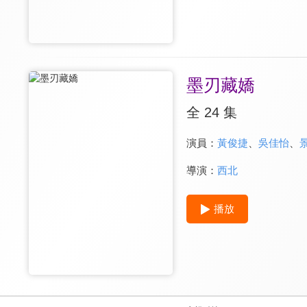
墨刃藏嬌
全 24 集
演員：
黃俊捷
、
吳佳怡
、
導演：
西北
播放