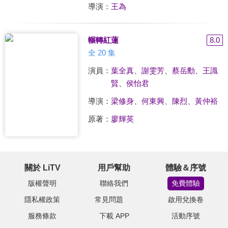
導演：
王為
輾轉紅蓮
8.0
全 20 集
演員：
葉全真
、
謝雯芳
、
蔡岳勳
、
王識
賢
、
侯怡君
導演：
梁修身
、
何東興
、
陳烈
、
黃仲裕
原著：
廖輝英
關於 LiTV
用戶幫助
體驗＆序號
版權聲明
聯絡我們
免費體驗
隱私權政策
常見問題
啟用兌換卷
服務條款
下載 APP
活動序號