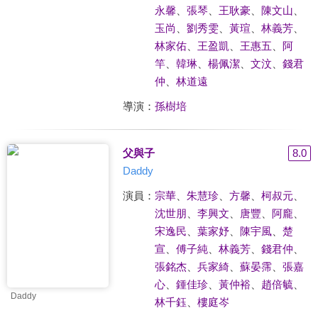
永馨
、
張琴
、
王耿豪
、
陳文山
、
玉尚
、
劉秀雯
、
黃瑄
、
林義芳
、
林家佑
、
王盈凱
、
王惠五
、
阿
竿
、
韓琳
、
楊佩潔
、
文汶
、
錢君
仲
、
林道遠
導演：
孫樹培
父與子
8.0
Daddy
演員：
宗華
、
朱慧珍
、
方馨
、
柯叔元
、
沈世朋
、
李興文
、
唐豐
、
阿龐
、
宋逸民
、
葉家妤
、
陳宇風
、
楚
宣
、
傅子純
、
林義芳
、
錢君仲
、
張銘杰
、
兵家綺
、
蘇晏霈
、
張嘉
心
、
鍾佳珍
、
黃仲裕
、
趙倍毓
、
Daddy
林千鈺
、
樓庭岑