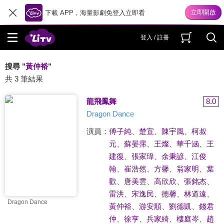
下載 APP，海量影劇免登入立即看
登入 / 註冊
搜尋 "
黃仲裕
"
共 3 筆結果
龍飛鳳舞
8.0
Dragon Dance
演員：
傅子純
、
楚宣
、
陳宇風
、
柯叔
元
、
蘇晏霈
、
王燦
、
華千涵
、
王
建復
、
張家瑋
、
余秉諺
、
江俊
翰
、
崔浩然
、
方馨
、
翁家明
、
葉
歡
、
唐美雲
、
高欣欣
、
張銘杰
、
雷洪
、
宋逸民
、
德馨
、
林道遠
、
Dragon Dance
黃仲裕
、
游安順
、
劉德凱
、
錢君
仲
、
徐亨
、
兵家綺
、
樓庭岑
、
趙