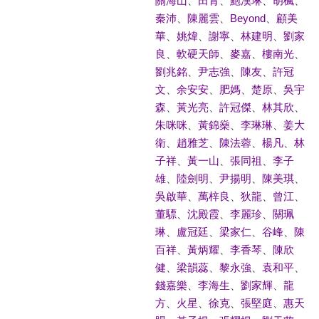
關海山
、
田青
、
鮑漢琳
、
胡楓
、
秦沛
、
陳麗雲
、
Beyond
、
顧美
華
、
姚煒
、
謝寧
、
林建明
、
劉家
良
、
軟硬天師
、
麥嘉
、
樓南光
、
劉兆銘
、
尹志強
、
陳友
、
許冠
文
、
余安安
、
肥媽
、
楚原
、
吳宇
森
、
黃光亮
、
許冠傑
、
林其欣
、
朱咪咪
、
黃錦燊
、
李琳琳
、
姜大
衛
、
趙雅芝
、
陳法蓉
、
楊凡
、
林
子祥
、
黃一山
、
張同祖
、
李子
雄
、
陸劍明
、
尹揚明
、
陳美琪
、
吳啟華
、
萬梓良
、
狄龍
、
曾江
、
董驃
、
沈殿霞
、
李麗珍
、
關珮
琳
、
盧冠廷
、
梁家仁
、
谷峰
、
陳
百祥
、
黃炳耀
、
李香琴
、
陳欣
健
、
梁韻蕊
、
黎永強
、
袁和平
、
錢嘉樂
、
李海生
、
劉家輝
、
龍
方
、
火星
、
徐克
、
張堅庭
、
惠天