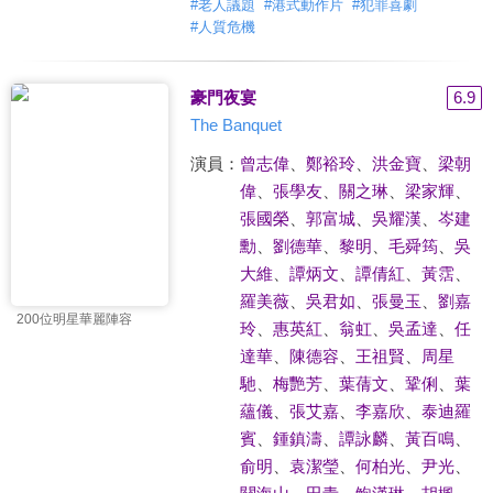
#
老人議題
#
港式動作片
#
犯罪喜劇
#
人質危機
豪門夜宴
6.9
The Banquet
演員：
曾志偉
、
鄭裕玲
、
洪金寶
、
梁朝
偉
、
張學友
、
關之琳
、
梁家輝
、
張國榮
、
郭富城
、
吳耀漢
、
岑建
勳
、
劉德華
、
黎明
、
毛舜筠
、
吳
大維
、
譚炳文
、
譚倩紅
、
黃霑
、
羅美薇
、
吳君如
、
張曼玉
、
劉嘉
200位明星華麗陣容
玲
、
惠英紅
、
翁虹
、
吳孟達
、
任
達華
、
陳德容
、
王祖賢
、
周星
馳
、
梅艷芳
、
葉蒨文
、
鞏俐
、
葉
蘊儀
、
張艾嘉
、
李嘉欣
、
泰迪羅
賓
、
鍾鎮濤
、
譚詠麟
、
黃百鳴
、
俞明
、
袁潔瑩
、
何柏光
、
尹光
、