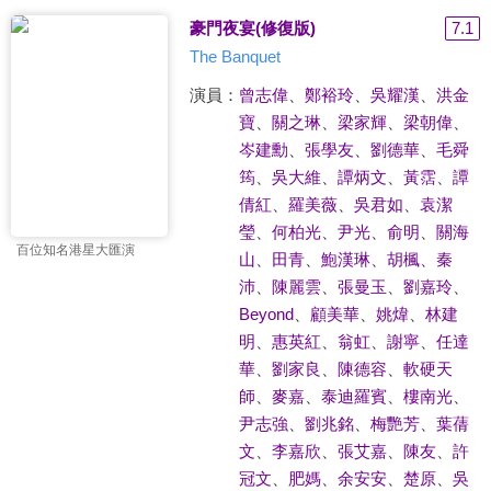
豪門夜宴(修復版)
7.1
The Banquet
演員：
曾志偉
、
鄭裕玲
、
吳耀漢
、
洪金
寶
、
關之琳
、
梁家輝
、
梁朝偉
、
岑建勳
、
張學友
、
劉德華
、
毛舜
筠
、
吳大維
、
譚炳文
、
黃霑
、
譚
倩紅
、
羅美薇
、
吳君如
、
袁潔
瑩
、
何柏光
、
尹光
、
俞明
、
關海
百位知名港星大匯演
山
、
田青
、
鮑漢琳
、
胡楓
、
秦
沛
、
陳麗雲
、
張曼玉
、
劉嘉玲
、
Beyond
、
顧美華
、
姚煒
、
林建
明
、
惠英紅
、
翁虹
、
謝寧
、
任達
華
、
劉家良
、
陳德容
、
軟硬天
師
、
麥嘉
、
泰迪羅賓
、
樓南光
、
尹志強
、
劉兆銘
、
梅艷芳
、
葉蒨
文
、
李嘉欣
、
張艾嘉
、
陳友
、
許
冠文
、
肥媽
、
余安安
、
楚原
、
吳