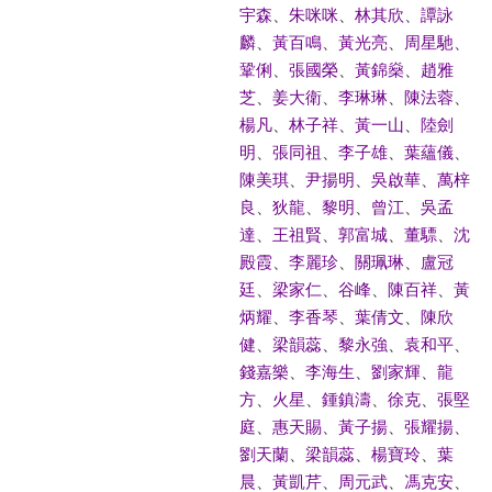
宇森
、
朱咪咪
、
林其欣
、
譚詠
麟
、
黃百鳴
、
黃光亮
、
周星馳
、
鞏俐
、
張國榮
、
黃錦燊
、
趙雅
芝
、
姜大衛
、
李琳琳
、
陳法蓉
、
楊凡
、
林子祥
、
黃一山
、
陸劍
明
、
張同祖
、
李子雄
、
葉蘊儀
、
陳美琪
、
尹揚明
、
吳啟華
、
萬梓
良
、
狄龍
、
黎明
、
曾江
、
吳孟
達
、
王祖賢
、
郭富城
、
董驃
、
沈
殿霞
、
李麗珍
、
關珮琳
、
盧冠
廷
、
梁家仁
、
谷峰
、
陳百祥
、
黃
炳耀
、
李香琴
、
葉倩文
、
陳欣
健
、
梁韻蕊
、
黎永強
、
袁和平
、
錢嘉樂
、
李海生
、
劉家輝
、
龍
方
、
火星
、
鍾鎮濤
、
徐克
、
張堅
庭
、
惠天賜
、
黃子揚
、
張耀揚
、
劉天蘭
、
梁韻蕊
、
楊寶玲
、
葉
晨
、
黃凱芹
、
周元武
、
馮克安
、