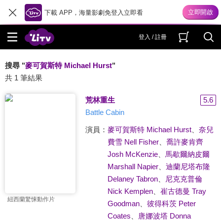
下載 APP，海量影劇免登入立即看
登入 / 註冊
搜尋 "
麥可賀斯特 Michael Hurst
"
共 1 筆結果
荒林重生
5.6
Battle Cabin
演員：
麥可賀斯特 Michael Hurst
、
奈兒
費雪 Nell Fisher
、
喬許麥肯齊
Josh McKenzie
、
馬歇爾納皮爾
Marshall Napier
、
迪蘭尼塔布隆
Delaney Tabron
、
尼克克普倫
Nick Kemplen
、
崔古德曼 Tray
紐西蘭驚悚動作片
Goodman
、
彼得科茨 Peter
Coates
、
唐娜波塔 Donna