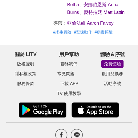
Botha
、
安娜伯恩斯 Anna
Burns
、
麥特拉廷 Matt Lattin
導演：
亞倫法維 Aaron Falvey
#
求生冒險
#
驚悚動作
#
病毒擴散
關於 LiTV
用戶幫助
體驗＆序號
版權聲明
聯絡我們
免費體驗
隱私權政策
常見問題
啟用兌換卷
服務條款
下載 APP
活動序號
TV 使用教學