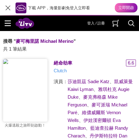
下載 APP，海量影劇免登入立即看
登入 / 註冊
搜尋 "
麥可梅里諾 Michael Merino
"
共 1 筆結果
絕命劫車
6.6
Clutch
演員：
莎迪凱茲 Sadie Katz
、
凱威萊曼
Kaiwi Lyman
、
雅琪杜克 Augie
Duke
、
麥克弗格森 Mike
Ferguson
、
麥可派瑞 Michael
Paré
、
維儂威爾斯 Vernon
Wells
、
伊娃漢密爾頓 Eva
火爆逃殺之旅即刻啟動！
Hamilton
、
藍迪查拉赫 Randy
Charach
、
丹伊斯特拉特 Dan