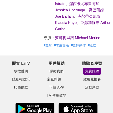
Istrate
、
潔西卡尤布魯阿加
Jessica Uberuaga
、
喬巴爾姆
Joe Barlam
、
克勞蒂亞凱依
Klaudia Kaye
、
亞瑟加爾布 Arthur
Garbe
導演：
麥可梅里諾 Michael Merino
#
黑幫
#
求生冒險
#
驚悚動作
#
逃亡
關於 LiTV
用戶幫助
體驗＆序號
版權聲明
聯絡我們
免費體驗
隱私權政策
常見問題
啟用兌換卷
服務條款
下載 APP
活動序號
TV 使用教學