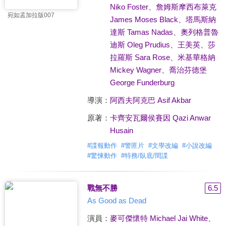
Niko Foster
、
詹姆斯摩西布萊克
宛如孟加拉版007
James Moses Black
、
塔馬斯納
達斯 Tamas Nadas
、
奧列格普魯
迪斯 Oleg Prudius
、
王美英
、
莎
拉羅斯 Sara Rose
、
米基華格納
Mickey Wagner
、
喬治芬德堡
George Funderburg
導演：
阿西夫阿克巴 Asif Akbar
原著：
卡齊安瓦爾侯賽因 Qazi Anwar
Husain
#
諜報動作
#
警匪片
#
文學改編
#
小說改編
#
驚悚動作
#
特務/臥底/間諜
戰無不勝
6.5
As Good as Dead
演員：
麥可傑懷特 Michael Jai White
、