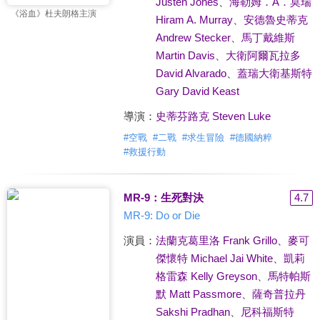
Justen Jones
、
海勒姆．A．莫瑞
《浴血》杜夫朗格主演
Hiram A. Murray
、
安德魯史蒂克
Andrew Stecker
、
馬丁戴維斯
Martin Davis
、
大衛阿爾瓦拉多
David Alvarado
、
蓋瑞大衛基斯特
Gary David Keast
導演：
史蒂芬路克 Steven Luke
#
空戰
#
二戰
#
求生冒險
#
德國納粹
#
救援行動
MR-9：生死對決
4.7
MR-9: Do or Die
演員：
法蘭克葛里洛 Frank Grillo
、
麥可
傑懷特 Michael Jai White
、
凱莉
格雷森 Kelly Greyson
、
馬特帕斯
默 Matt Passmore
、
薩奇普拉丹
Sakshi Pradhan
、
尼科福斯特