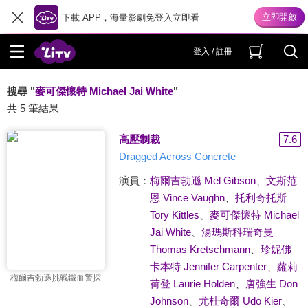
下載 APP，海量影劇免登入立即看
登入 / 註冊
搜尋 "
麥可傑懷特 Michael Jai White
"
共 5 筆結果
高壓制裁
7.6
Dragged Across Concrete
演員：
梅爾吉勃遜 Mel Gibson
、
文斯范
恩 Vince Vaughn
、
托利奇托斯
Tory Kittles
、
麥可傑懷特 Michael
Jai White
、
湯瑪斯科瑞奇曼
Thomas Kretschmann
、
珍妮佛
卡本特 Jennifer Carpenter
、
蘿莉
梅爾吉勃遜挑戰鐵血警探
荷登 Laurie Holden
、
唐強生 Don
Johnson
、
尤杜奇爾 Udo Kier
、