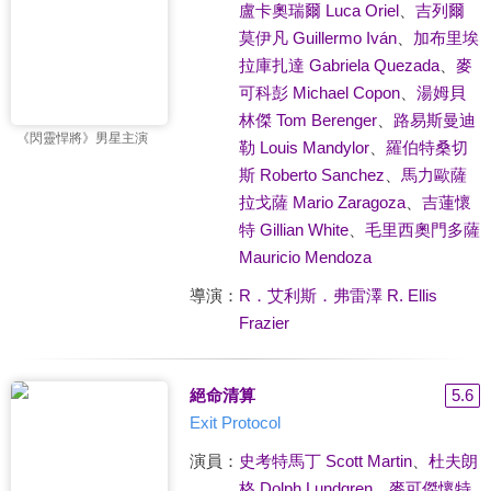
盧卡奧瑞爾 Luca Oriel
、
吉列爾
莫伊凡 Guillermo Iván
、
加布里埃
拉庫扎達 Gabriela Quezada
、
麥
可科彭 Michael Copon
、
湯姆貝
林傑 Tom Berenger
、
路易斯曼迪
《閃靈悍將》男星主演
勒 Louis Mandylor
、
羅伯特桑切
斯 Roberto Sanchez
、
馬力歐薩
拉戈薩 Mario Zaragoza
、
吉蓮懷
特 Gillian White
、
毛里西奧門多薩
Mauricio Mendoza
導演：
R．艾利斯．弗雷澤 R. Ellis
Frazier
絕命清算
5.6
Exit Protocol
演員：
史考特馬丁 Scott Martin
、
杜夫朗
格 Dolph Lundgren
、
麥可傑懷特