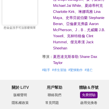
Michael Jai White
、
夏綠蒂柯克
Charlotte Kirk
、
琳娜瑪雅 Lina
Maya
、
史蒂芬妮伯蘭 Stephanie
Beran
、
亞倫麥克弗森 Aaron
想金盆洗手可沒那麼簡單
McPherson
、
J．B．尤威爾 J.B.
Yowell
、
克林特格倫 Clint
Hummel
、
傑克希漢 Jack
Sheehan
導演：
夏恩達克斯泰勒 Shane Dax
Taylor
#
殺手
#
求生冒險
#
驚悚動作
#
逃亡
關於 LiTV
用戶幫助
體驗＆序號
版權聲明
聯絡我們
免費體驗
隱私權政策
常見問題
啟用兌換卷