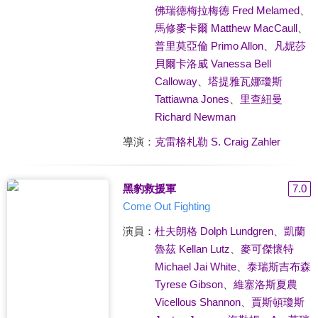
佛瑞德梅拉梅德 Fred Melamed
、
馬修麥卡爾 Matthew MacCaull
、
普里莫亞倫 Primo Allon
、
凡妮莎
貝爾卡洛威 Vanessa Bell
Calloway
、
塔提雅瓦娜瓊斯
Tattiawna Jones
、
里查紐曼
Richard Newman
導演：
克雷格札勒 S. Craig Zahler
黑豹救援軍
7.0
Come Out Fighting
演員：
杜夫朗格 Dolph Lundgren
、
凱蘭
魯茲 Kellan Lutz
、
麥可傑懷特
Michael Jai White
、
泰瑞斯吉布森
Tyrese Gibson
、
維塞洛斯夏農
Vicellous Shannon
、
賈斯頓瓊斯