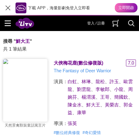
下載 APP，海量影劇免登入立即看
登入 / 註冊
搜尋 "
鮮大王
"
共 1 筆結果
大俠梅花鹿(數位修復版)
7.0
The Fantasy of Deer Warrior
演員：
白虹
、
林琳
、
龍松
、
許玉
、
歐雲
龍
、
劉雲龍
、
李敏郎
、
小龍
、
周
婉芬
、
楊渭溪
、
王哥
、
簡國欽
、
陳金水
、
鮮大王
、
黃榮吉
、
郭金
益
、
康華
導演：
張英
天然景禽獸裝童話寓言片
#
數位經典修復
#
奇幻愛情