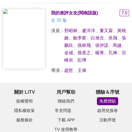
我的差評女友(閩南語版)
7.0
全 20 集
演員：
邢昭林
、
盧洋洋
、
董又霖
、
黃曉
婉
、
鮑李甯
、
白旭含
、
吳飛
、
張
鵬欣
、
孫林飛
、
張伊諾
、
馬婕
、
金城
、
孫熹之
、
楊青
、
孔琳
、
宗
峰岩
、
彭博
導演：
趙哲
、
王偉
關於 LiTV
用戶幫助
體驗＆序號
版權聲明
聯絡我們
免費體驗
隱私權政策
常見問題
啟用兌換卷
服務條款
下載 APP
活動序號
TV 使用教學