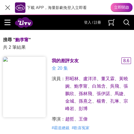
下載 APP，海量影劇免登入立即看
登入 / 註冊
搜尋 "
鮑李甯
"
共 2 筆結果
我的差評女友
8.6
全 20 集
演員：
邢昭林
、
盧洋洋
、
董又霖
、
黃曉
婉
、
鮑李甯
、
白旭含
、
吳飛
、
張
鵬欣
、
孫林飛
、
張伊諾
、
馬婕
、
金城
、
孫熹之
、
楊青
、
孔琳
、
宗
峰岩
、
彭博
導演：
趙哲
、
王偉
#
霸道總裁
#
歡喜冤家