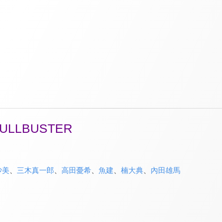
LLBUSTER
沙美
、
三木真一郎
、
高田憂希
、
魚建
、
楠大典
、
內田雄馬