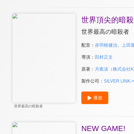
世界頂尖的暗殺
世界最高の暗殺者
配音：
赤羽根健治
、
上田
導演：
田村正文
原著：
月夜涙（株式会社KAD
製作公司：
SILVER LINK
播放
世界最高の暗殺者
NEW GAME!