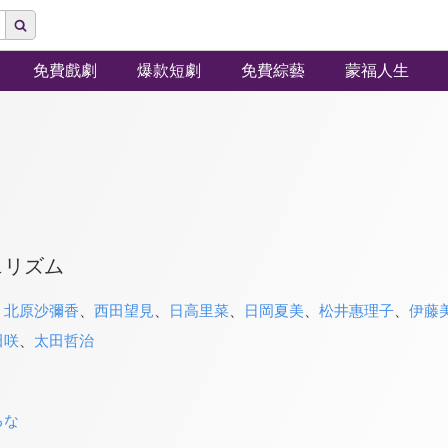
免費戲劇
爆款短劇
免費綜藝
蒙福人生
ェリズム
、
北原沙彌香
、
西田望見
、
日高里菜
、
日岡夏美
、
松井惠理子
、
伊藤
田咲
、
太田哲治
るな