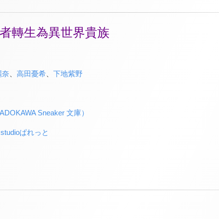
者轉生為異世界貴族
麗奈
、
高田憂希
、
下地紫野
OKAWA Sneaker 文庫）
.×studioぱれっと