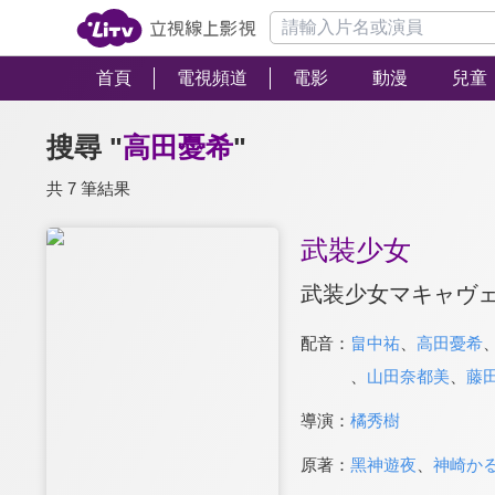
首頁
電視頻道
電影
動漫
兒童
搜尋 "
高田憂希
"
共 7 筆結果
武裝少女
武装少女マキャヴ
配音：
畠中祐
、
高田憂希
、
山田奈都美
、
藤
導演：
橘秀樹
原著：
黑神遊夜
、
神崎か