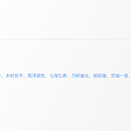
希
、
木村良平
、
黑澤朋世
、
七海弘希
、
乃村健次
、
稻田徹
、
宮城一貴