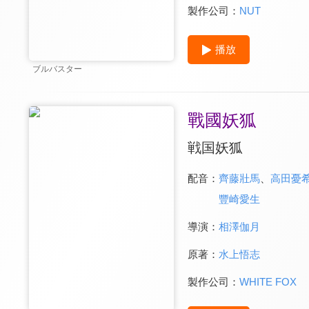
製作公司：
NUT
播放
ブルバスター
戰國妖狐
戦国妖狐
配音：
齊藤壯馬
、
高田憂
豐崎愛生
導演：
相澤伽月
原著：
水上悟志
製作公司：
WHITE FOX