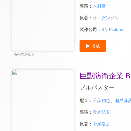
導演：
木村隆一
原著：
オニグンソウ
製作公司：
BN Pictures
播放
もののがたり
巨獸防衛企業 BU
ブルバスター
配音：
千葉翔也
、
瀨戶麻
導演：
青木弘安
原著：
中尾浩之