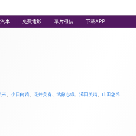
汽車
免費電影
單片租借
下載APP
美來
、
小日向茜
、
花井美春
、
武藤志織
、
澤田美晴
、
山田悠希