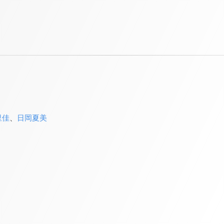
里佳
、
日岡夏美