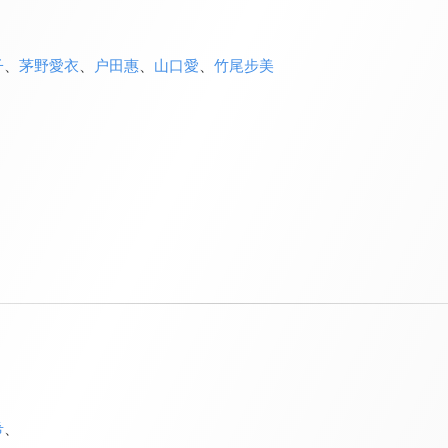
子
、
茅野愛衣
、
户田惠
、
山口愛
、
竹尾步美
希
、