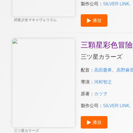
製作公司：
SILVER LINK.
播放
武装少女マキャヴェリズム
三顆星彩色冒險
三ツ星カラーズ
配音：
高田憂希
、
高野麻
導演：
河村智之
原著：
カツヲ
製作公司：
SILVER LINK.
播放
三ツ星カラーズ