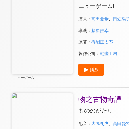
ニューゲーム!
演員：
高田憂希
、
日笠陽
導演：
藤原佳幸
原著：
得能正太郎
製作公司：
動畫工房
播放
ニューゲーム!
物之古物奇譚
もののがたり
配音：
大塚剛央
、
高田憂