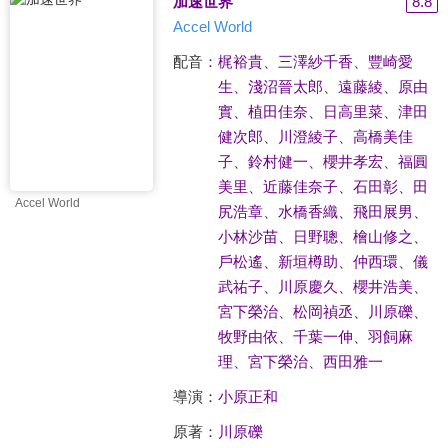
加速世界
8.8
Accel World
配音：
梶裕貴
、
三澤紗千香
、
豐崎愛
生
、
淺沼晉太郎
、
遠藤綾
、
原由
實
、
植田佳奈
、
日高里菜
、
津田
健次郎
、
川澄綾子
、
高橋美佳
子
、
鈴村健一
、
櫻井孝宏
、
福圓
美里
、
近藤佳奈子
、
石田彰
、
田
Accel World
尻浩章
、
水橋香織
、
飛田展男
、
小林沙苗
、
日野聰
、
檜山修之
、
戶松遙
、
新垣樽助
、
仲西環
、
儀
武祐子
、
川原慶久
、
櫻井浩美
、
宮下榮治
、
松岡禎丞
、
川原礫
、
牧野由依
、
千葉一伸
、
羽飼麻
理
、
宮下榮治
、
西田雅一
導演：
小原正和
原著：
川原礫