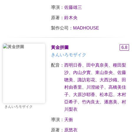
導演：
佐藤雄三
原著：
鈴木央
製作公司：
MADHOUSE
黃金拼圖
6.8
きんいろモザイク
配音：
西明日香
、
田中真奈美
、
種田梨
沙
、
內山夕實
、
東山奈央
、
佐藤
聰美
、
諏訪彩花
、
大西沙織
、
田
村由香里
、
川澄綾子
、
高橋美佳
子
、
大原沙耶香
、
松本忍
、
木村
亞希子
、
竹內良太
、
潘惠美
、
村
きんいろモザイク
川梨衣
導演：
天衝
原著：
原悠衣