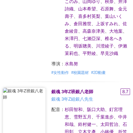
このみ
、
山岡ゆり
、
秋奈
、
井澤
詩織
、
山本希望
、
石原舞
、
金元
壽子
、
喜多村英梨
、
葉山いく
み
、
倉田雅世
、
上坂すみれ
、
佐
倉綾音
、
高森奈津美
、
大地葉
、
米澤円
、
七瀨亞深
、
椎名へき
る
、
明坂聰美
、
川澄綾子
、
伊瀨
茉莉也
、
平野綾
、
早見沙織
導演：
水島努
#
女性動作
#
校園題材
#
2D動畫
銀魂 3年Z班銀八老師
8.7
銀魂 3年Z組銀八先生
配音：
杉田智和
、
阪口大助
、
釘宮理
恵
、
雪野五月
、
千葉進步
、
中井
和哉
、
鈴村健一
、
太田哲治
、
石
田彰
、
立木文彥
、
小林優
、
折笠