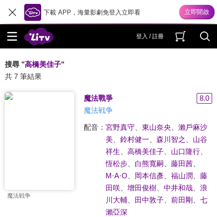
下載 APP，海量影劇免登入立即看
登入 / 註冊
搜尋 "
高橋美佳子
"
共 7 筆結果
魔法戰爭
8.0
魔法戦争
配音：
宮野真守
、
東山奈央
、
瀨戶麻沙
美
、
鈴村健一
、
森川智之
、
山谷
祥生
、
高橋美佳子
、
山口隆行
、
恆松步
、
白熊寬嗣
、
藤田茜
、
M·A·O
、
岡本信彥
、
福山潤
、
藤
田咲
、
增田俊樹
、
中井和哉
、
浪
魔法戦争
川大輔
、
田中敦子
、
前田剛
、
七
瀨亞深