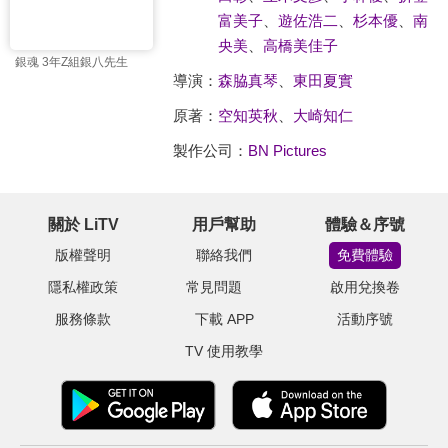
富美子
、
遊佐浩二
、
杉本優
、
南
央美
、
高橋美佳子
銀魂 3年Z組銀八先生
導演：
森脇真琴
、
東田夏實
原著：
空知英秋
、
大崎知仁
製作公司：
BN Pictures
關於 LiTV
用戶幫助
體驗＆序號
版權聲明
聯絡我們
免費體驗
隱私權政策
常見問題
啟用兌換卷
服務條款
下載 APP
活動序號
TV 使用教學