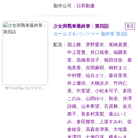
製作公司：
日昇動畫
少女與戰車最終章：第四話
8.0
ガールズ＆パンツァー 最終章 第3話
配音：
淵上舞
、
茅野愛衣
、
尾崎真實
、
中上育實
、
井口裕香
、
福圓美
里
、
高橋美佳子
、
植田佳奈
、
菊
地美香
、
吉岡麻耶
、
桐村まり
、
中村櫻
、
仙台エリ
、
森谷里美
、
井上優佳
、
大橋歩夕
、
竹內仁
ガールズ＆パンツァー 最終章 第3話
美
、
中里望
、
小松未可子
、
多田
このみ
、
山岡ゆり
、
秋奈
、
井澤
詩織
、
山本希望
、
石原舞
、
金元
壽子
、
喜多村英梨
、
葉山いく
み
、
倉田雅世
、
上坂すみれ
、
佐
倉綾音
、
高森奈津美
、
大地葉
、
米澤円
、
七瀨亞深
、
椎名へき