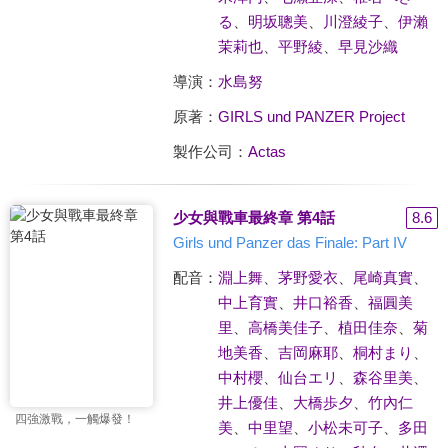
る
、
明坂聰美
、
川澄綾子
、
伊瀨
茉莉也
、
平野綾
、
早見沙織
導演：
水島努
原著：
GIRLS und PANZER Project
製作公司：
Actas
少女與戰車最終章 第4話
8.6
Girls und Panzer das Finale: Part IV
配音：
淵上舞
、
茅野愛衣
、
尾崎真實
、
中上育實
、
井口裕香
、
福圓美
里
、
高橋美佳子
、
植田佳奈
、
菊
地美香
、
吉岡麻耶
、
桐村まり
、
中村櫻
、
仙台エリ
、
森谷里美
、
井上優佳
、
大橋歩夕
、
竹內仁
四強激戰，一觸爆發！
美
、
中里望
、
小松未可子
、
多田