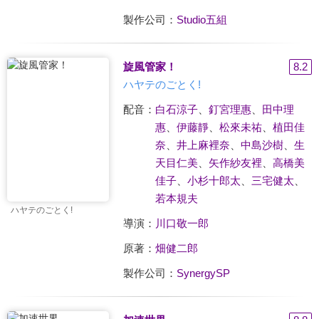
製作公司：
Studio五組
旋風管家！
8.2
ハヤテのごとく!
配音：
白石涼子
、
釘宮理惠
、
田中理
惠
、
伊藤靜
、
松來未祐
、
植田佳
奈
、
井上麻裡奈
、
中島沙樹
、
生
天目仁美
、
矢作紗友裡
、
高橋美
佳子
、
小杉十郎太
、
三宅健太
、
若本規夫
ハヤテのごとく!
導演：
川口敬一郎
原著：
畑健二郎
製作公司：
SynergySP