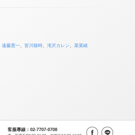
、
遠藤憲一
、
皆川猿時
、
滝沢カレン
、
菜菜緒
客服專線：02-7707-0708