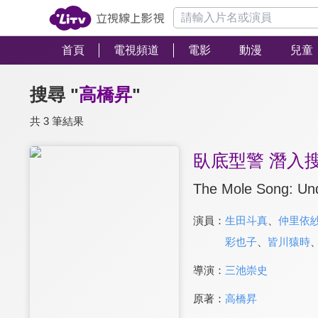
首頁
電視頻道
電影
動漫
兒童
搜尋 "
高橋昇
"
共 3 筆結果
臥底型警 潛入搜
The Mole Song: Und
演員：
生田斗真
、
仲里依
彩也子
、
皆川猿時
導演：
三池崇史
原著：
高橋昇