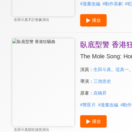
#
漫畫改編
#
動作喜劇
#
犯
播放
生田斗真不計形象演出
臥底型警 香港
The Mole Song: Ho
演員：
生田斗真
、
堤真一
導演：
三池崇史
原著：
高橋昇
#
警匪片
#
漫畫改編
#
動作
播放
生田斗真顛狂搞笑演出