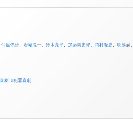
、
仲里依紗
、
岩城滉一
、
鈴木亮平
、
加藤憲史郎
、
岡村隆史
、
吹越滿
喜劇
#
犯罪喜劇
3