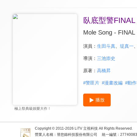
臥底型警FINAL
Mole Song - FINAL
演員：
生田斗真
、
堤真一
導演：
三池崇史
原著：
高橋昇
#
警匪片
#
漫畫改編
#
動作
播放
極上祭典級娛樂大作！
Copyright © 2011-
2026
LiTV 立視科技 All Rights Reserved.
營業人名稱：替您錄科技股份有限公司
統一編號：2774008