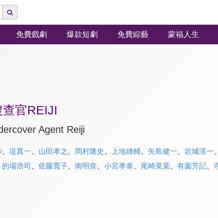
免費戲劇
爆款短劇
免費綜藝
蒙福人生
查官REIJI
ercover Agent Reiji
紗
、
堤真一
、
山田孝之
、
岡村隆史
、
上地雄輔
、
矢島健一
、
岩城滉一
、
的場浩司
、
佐藤寬子
、
南明奈
、
小宮孝泰
、
尾崎菜菜
、
有薗芳記
、