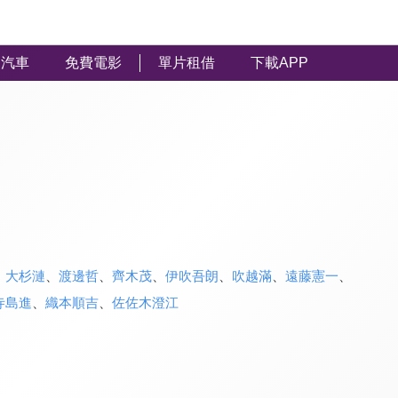
汽車
免費電影
單片租借
下載APP
、
大杉漣
、
渡邊哲
、
齊木茂
、
伊吹吾朗
、
吹越滿
、
遠藤憲一
、
寺島進
、
織本順吉
、
佐佐木澄江