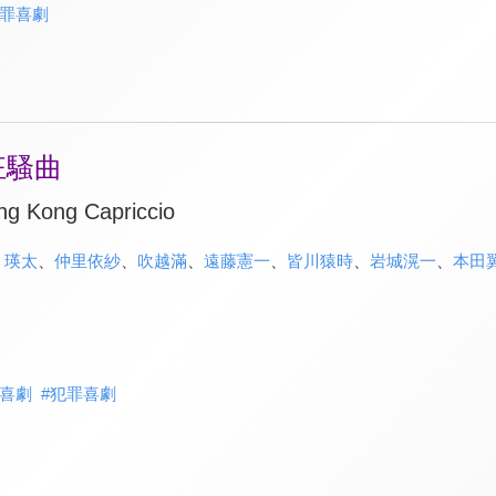
罪喜劇
狂騷曲
ng Kong Capriccio
、
瑛太
、
仲里依紗
、
吹越滿
、
遠藤憲一
、
皆川猿時
、
岩城滉一
、
本田
喜劇
#
犯罪喜劇