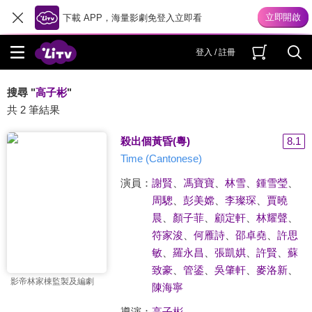
下載 APP，海量影劇免登入立即看
登入 / 註冊
搜尋 "
高子彬
"
共 2 筆結果
殺出個黃昏(粵)
8.1
Time (Cantonese)
演員：
謝賢
、
馮寶寶
、
林雪
、
鍾雪瑩
、
周驄
、
彭美嫦
、
李璨琛
、
賈曉
晨
、
顏子菲
、
顧定軒
、
林耀聲
、
符家浚
、
何雁詩
、
邵卓堯
、
許思
敏
、
羅永昌
、
張凱娸
、
許賢
、
蘇
致豪
、
管鋈
、
吳肇軒
、
麥洛新
、
影帝林家棟監製及編劇
陳海寧
導演：
高子彬