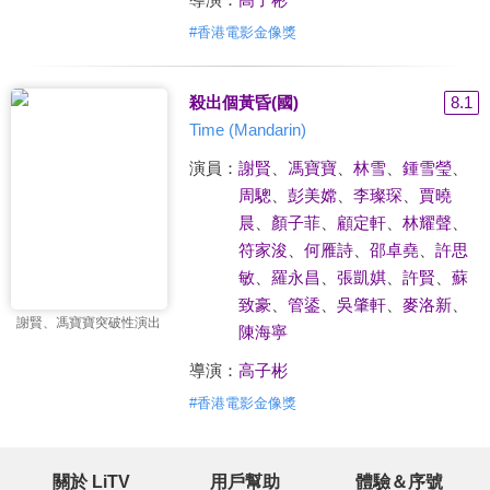
#
香港電影金像獎
殺出個黃昏(國)
8.1
Time (Mandarin)
演員：
謝賢
、
馮寶寶
、
林雪
、
鍾雪瑩
、
周驄
、
彭美嫦
、
李璨琛
、
賈曉
晨
、
顏子菲
、
顧定軒
、
林耀聲
、
符家浚
、
何雁詩
、
邵卓堯
、
許思
敏
、
羅永昌
、
張凱娸
、
許賢
、
蘇
致豪
、
管鋈
、
吳肇軒
、
麥洛新
、
謝賢、馮寶寶突破性演出
陳海寧
導演：
高子彬
#
香港電影金像獎
關於 LiTV
用戶幫助
體驗＆序號