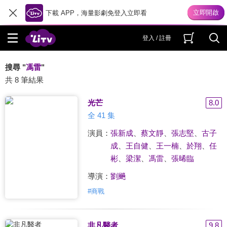
下載 APP，海量影劇免登入立即看
登入 / 註冊
搜尋 "
馮雷
"
共 8 筆結果
光芒
8.0
全 41 集
演員：
張新成
、
蔡文靜
、
張志堅
、
古子
成
、
王自健
、
王一楠
、
於翔
、
任
彬
、
梁潔
、
馮雷
、
張晞臨
導演：
劉飈
#
商戰
非凡醫者
9.8