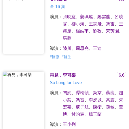
全 16 集
演員：
張晚意
、
姜珮瑤
、
鄭雲龍
、
呂曉
霖
、
柳小海
、
王志飛
、
馮雷
、
王
耀慶
、
楊皓宇
、
劉孜
、
宋芳園
、
馬蘇
導演：
陸川
、
周思堯
、
王迪
#
醫療
#
醫生
再見，李可樂
6.6
So Long for Love
演員：
閆妮
、
譚松韻
、
吳京
、
蔣龍
、
趙
小棠
、
馮雷
、
李虎城
、
高露
、
朱
宏嘉
、
蘇子航
、
陳衛
、
孫敏
、
董
博
、
甘昀宸
、
楊玉蘭
導演：
王小列