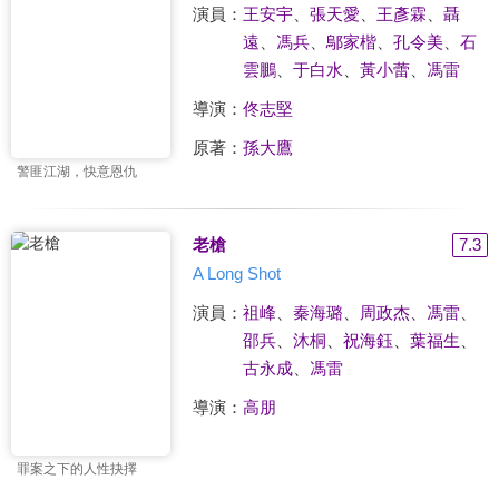
演員：
王安宇
、
張天愛
、
王彥霖
、
聶
遠
、
馮兵
、
鄔家楷
、
孔令美
、
石
雲鵬
、
于白水
、
黃小蕾
、
馮雷
導演：
佟志堅
原著：
孫大鷹
警匪江湖，快意恩仇
老槍
7.3
A Long Shot
演員：
祖峰
、
秦海璐
、
周政杰
、
馮雷
、
邵兵
、
沐桐
、
祝海鈺
、
葉福生
、
古永成
、
馮雷
導演：
高朋
罪案之下的人性抉擇