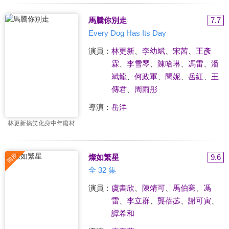
馬騰你別走
7.7
Every Dog Has Its Day
演員：
林更新
、
李幼斌
、
宋茜
、
王彥
霖
、
李雪琴
、
陳哈琳
、
馮雷
、
潘
斌龍
、
何政軍
、
閆妮
、
岳紅
、
王
傳君
、
周雨彤
導演：
岳洋
林更新搞笑化身中年廢材
燦如繁星
9.6
全 32 集
演員：
虞書欣
、
陳靖可
、
馬伯騫
、
馮
雷
、
李立群
、
龔蓓苾
、
謝可寅
、
譚希和