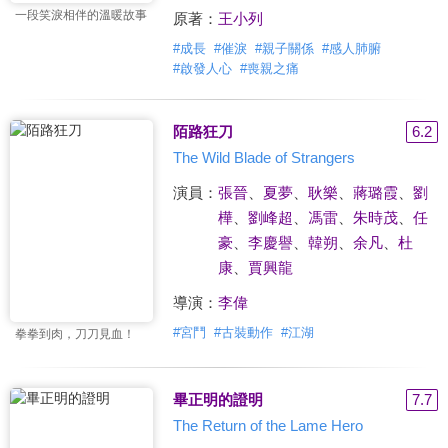
一段笑淚相伴的溫暖故事
原著：
王小列
#
成長
#
催淚
#
親子關係
#
感人肺腑
#
啟發人心
#
喪親之痛
陌路狂刀
6.2
The Wild Blade of Strangers
演員：
張晉
、
夏夢
、
耿樂
、
蔣璐霞
、
劉
樺
、
劉峰超
、
馮雷
、
朱時茂
、
任
豪
、
李慶譽
、
韓朔
、
余凡
、
杜
康
、
賈興龍
導演：
李偉
#
宮鬥
#
古裝動作
#
江湖
拳拳到肉，刀刀見血！
畢正明的證明
7.7
The Return of the Lame Hero