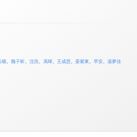
岳暘
、
魏子昕
、
沈浩
、
馮暉
、
王成思
、
晏紫東
、
早安
、
湯夢佳