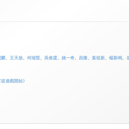
冠麟
、
王天放
、
何瑞賢
、
吳俊霆
、
姚一奇
、
昌隆
、
葉祖新
、
楊新鳴
、
富從遊戲開始》