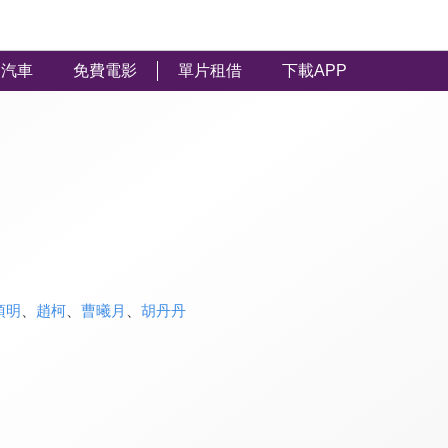
汽車
免費電影
單片租借
下載APP
項明
、
趙柯
、
曹曦月
、
胡丹丹