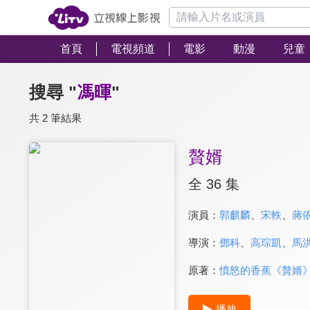
首頁
電視頻道
電影
動漫
兒童
搜尋 "
馮暉
"
共 2 筆結果
贅婿
全 36 集
演員：
郭麒麟
、
宋軼
、
蔣
導演：
鄧科
、
高琮凱
、
馬
原著：
憤怒的香蕉《贅婿
播放