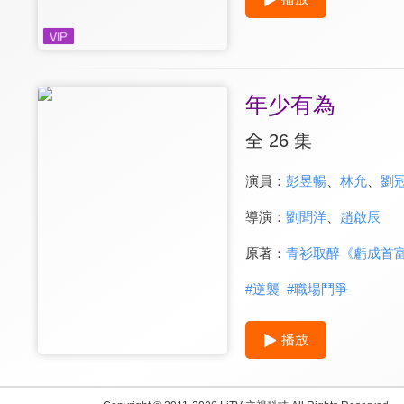
年少有為
全 26 集
演員：
彭昱暢
、
林允
、
劉
導演：
劉聞洋
、
趙啟辰
原著：
青衫取醉《虧成首
#
逆襲
#
職場鬥爭
播放