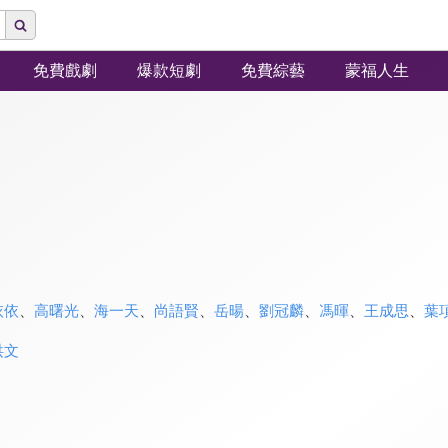
免費戲劇
爆款短劇
免費綜藝
蒙福人生
依依
、
高曙光
、
海一天
、
尚語賢
、
岳暘
、
劉冠麟
、
馮暉
、
王成思
、
葉
洪文
》