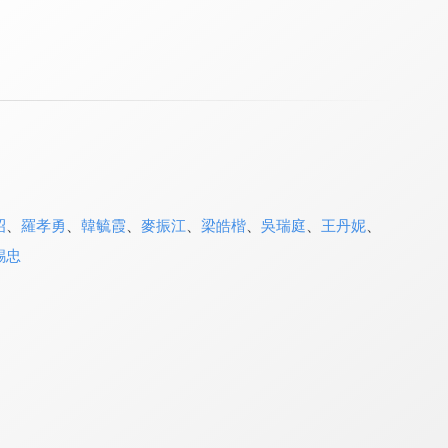
昭
、
羅孝勇
、
韓毓霞
、
麥振江
、
梁皓楷
、
吳瑞庭
、
王丹妮
、
錫忠