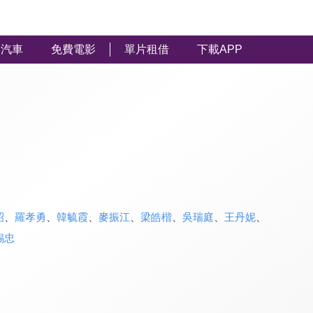
汽車
免費電影
單片租借
下載APP
昭
、
羅孝勇
、
韓毓霞
、
麥振江
、
梁皓楷
、
吳瑞庭
、
王丹妮
、
錫忠