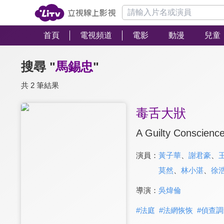
首頁
電視頻道
電影
動漫
兒童
搜尋 "
馬錫忠
"
共 2 筆結果
毒舌大狀
A Guilty Conscienc
演員：
黃子華
、
謝君豪
、
莫然
、
林小湛
、
徐
導演：
吳煒倫
#
法庭
#
法網恢恢
#
偵查調