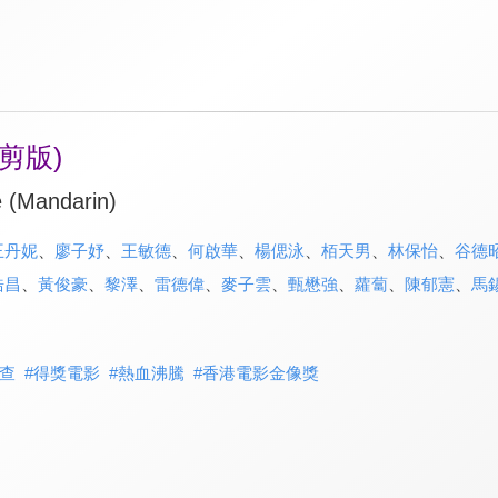
剪版)
e (Mandarin)
王丹妮
、
廖子妤
、
王敏德
、
何啟華
、
楊偲泳
、
栢天男
、
林保怡
、
谷德
浩昌
、
黃俊豪
、
黎澤
、
雷德偉
、
麥子雲
、
甄懋強
、
蘿蔔
、
陳郁憲
、
馬
查
#
得獎電影
#
熱血沸騰
#
香港電影金像獎