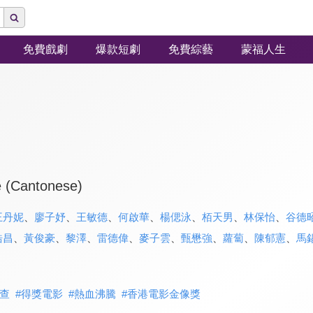
免費戲劇
爆款短劇
免費綜藝
蒙福人生
e (Cantonese)
王丹妮
、
廖子妤
、
王敏德
、
何啟華
、
楊偲泳
、
栢天男
、
林保怡
、
谷德
浩昌
、
黃俊豪
、
黎澤
、
雷德偉
、
麥子雲
、
甄懋強
、
蘿蔔
、
陳郁憲
、
馬
查
#
得獎電影
#
熱血沸騰
#
香港電影金像獎