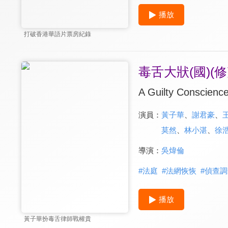
播放
打破香港華語片票房紀錄
毒舌大狀(國)(修
A Guilty Conscienc
演員：
黃子華
、
謝君豪
、
莫然
、
林小湛
、
徐
導演：
吳煒倫
#
法庭
#
法網恢恢
#
偵查調
播放
黃子華扮毒舌律師戰權貴