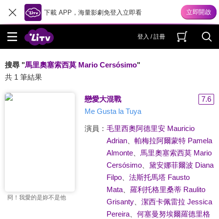
下載 APP，海量影劇免登入立即看
登入 / 註冊
搜尋 "
馬里奧塞索西莫 Mario Cersósimo
"
共 1 筆結果
戀愛大混戰
7.6
Me Gusta la Tuya
演員：
毛里西奧阿德里安 Mauricio
Adrian
、
帕梅拉阿爾蒙特 Pamela
Almonte
、
馬里奧塞索西莫 Mario
Cersósimo
、
黛安娜菲爾波 Diana
Filpo
、
法斯托馬塔 Fausto
Mata
、
羅利托格里桑蒂 Raulito
冏！我愛的是妳不是他
Grisanty
、
潔西卡佩雷拉 Jessica
Pereira
、
何塞曼努埃爾羅德里格