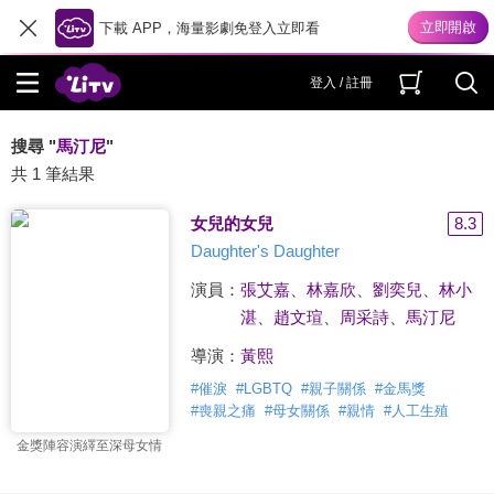
下載 APP，海量影劇免登入立即看
登入 / 註冊
搜尋 "
馬汀尼
"
共 1 筆結果
女兒的女兒
8.3
Daughter's Daughter
演員：
張艾嘉
、
林嘉欣
、
劉奕兒
、
林小
湛
、
趙文瑄
、
周采詩
、
馬汀尼
導演：
黃熙
#
催淚
#
LGBTQ
#
親子關係
#
金馬獎
#
喪親之痛
#
母女關係
#
親情
#
人工生殖
金獎陣容演繹至深母女情