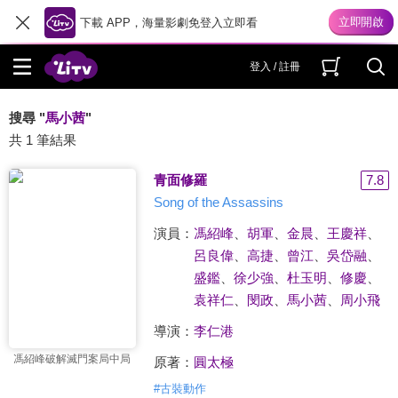
下載 APP，海量影劇免登入立即看
登入 / 註冊
搜尋 "
馬小茜
"
共 1 筆結果
青面修羅
7.8
Song of the Assassins
演員：
馮紹峰
、
胡軍
、
金晨
、
王慶祥
、
呂良偉
、
高捷
、
曾江
、
吳岱融
、
盛鑑
、
徐少強
、
杜玉明
、
修慶
、
袁祥仁
、
閔政
、
馬小茜
、
周小飛
導演：
李仁港
馮紹峰破解滅門案局中局
原著：
圓太極
#
古裝動作