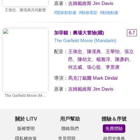
原著：
吉姆戴維斯 Jim Davis
王偉忠、陳漢典共同獻聲
#
闔家歡動畫
#
動物電影
#
動物動畫
加菲貓：農場大冒險(國)
6.7
The Garfield Movie (Mandarin)
配音：
王偉忠
、
陳漢典
、
王華怡
、
張立
昂
、
陳幼文
、
楊雅淳
、
陳彥鈞
、
何志威
、
張心藍
、
李景唐
導演：
馬克汀戴爾 Mark Dindal
原著：
吉姆戴維斯 Jim Davis
The Garfield Movie (Mandarin)
關於 LiTV
用戶幫助
體驗＆序號
版權聲明
聯絡我們
免費體驗
隱私權政策
常見問題
啟用兌換卷