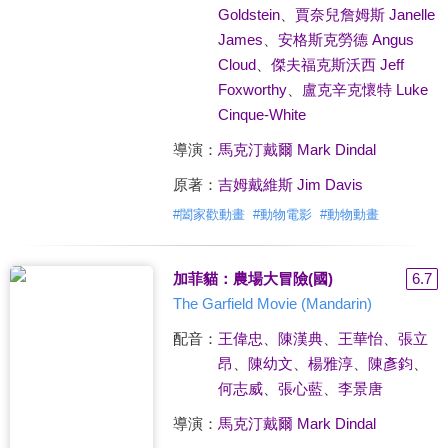
Goldstein
、
賈奈兒詹姆斯 Janelle
James
、
安格斯克勞德 Angus
Cloud
、
傑夫福克斯沃西 Jeff
Foxworthy
、
盧克辛克懷特 Luke
Cinque-White
導演：
馬克汀戴爾 Mark Dindal
原著：
吉姆戴維斯 Jim Davis
#
闔家歡動畫
#
動物電影
#
動物動畫
加菲貓：農場大冒險(國)
6.7
The Garfield Movie (Mandarin)
配音：
王偉忠
、
陳漢典
、
王華怡
、
張立
昂
、
陳幼文
、
楊雅淳
、
陳彥鈞
、
何志威
、
張心藍
、
李景唐
導演：
馬克汀戴爾 Mark Dindal