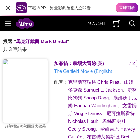
下載 APP，海量影劇免登入立即看
登入 / 註冊
搜尋 "
馬克汀戴爾 Mark Dindal
"
共 3 筆結果
加菲貓：農場大冒險(英)
7.2
The Garfield Movie (English)
配音：
克里斯普瑞特 Chris Pratt
、
山繆
傑克森 Samuel L. Jackson
、
史努
比狗狗 Snoop Dogg
、
漢娜沃丁厄
姆 Hannah Waddingham
、
文雷姆
斯 Ving Rhames
、
尼可拉斯霍特
Nicholas Hoult
、
希絲莉史壯
超萌橘貓強勢回歸大銀幕
Cecily Strong
、
哈維吉恩 Harvey
Guillén
、
布雷特戈德斯坦 Brett