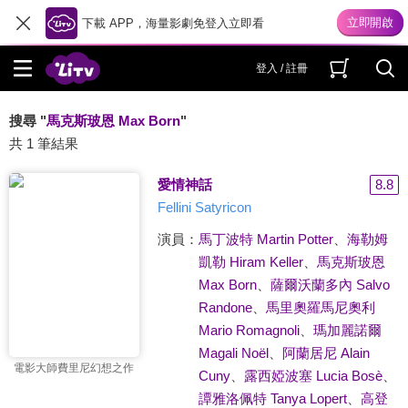
下載 APP，海量影劇免登入立即看
登入 / 註冊
搜尋 "
馬克斯玻恩 Max Born
"
共 1 筆結果
愛情神話
8.8
Fellini Satyricon
演員：
馬丁波特 Martin Potter
、
海勒姆
凱勒 Hiram Keller
、
馬克斯玻恩
Max Born
、
薩爾沃蘭多內 Salvo
Randone
、
馬里奧羅馬尼奧利
Mario Romagnoli
、
瑪加麗諾爾
Magali Noël
、
阿蘭居尼 Alain
電影大師費里尼幻想之作
Cuny
、
露西婭波塞 Lucia Bosè
、
譚雅洛佩特 Tanya Lopert
、
高登