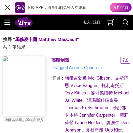
下載 APP，海量影劇免登入立即看
登入 / 註冊
搜尋 "
馬修麥卡爾 Matthew MacCaull
"
共 1 筆結果
高壓制裁
7.6
Dragged Across Concrete
演員：
梅爾吉勃遜 Mel Gibson
、
文斯范
恩 Vince Vaughn
、
托利奇托斯
Tory Kittles
、
麥可傑懷特 Michael
Jai White
、
湯瑪斯科瑞奇曼
Thomas Kretschmann
、
珍妮佛
卡本特 Jennifer Carpenter
、
蘿莉
梅爾吉勃遜挑戰鐵血警探
荷登 Laurie Holden
、
唐強生 Don
Johnson
、
尤杜奇爾 Udo Kier
、