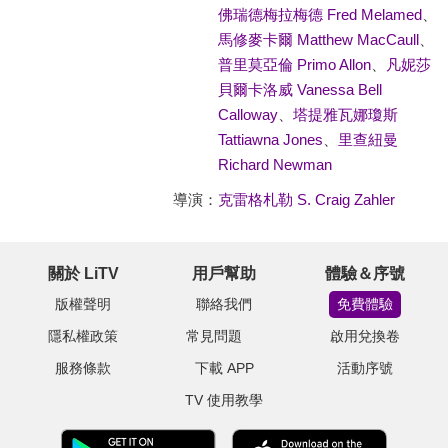
佛瑞德梅拉梅德 Fred Melamed
、
馬修麥卡爾 Matthew MacCaull
、
普里莫亞倫 Primo Allon
、
凡妮莎
貝爾卡洛威 Vanessa Bell
Calloway
、
塔提雅瓦娜瓊斯
Tattiawna Jones
、
里查紐曼
Richard Newman
導演：
克雷格札勒 S. Craig Zahler
關於 LiTV
用戶幫助
體驗＆序號
版權聲明
聯絡我們
免費體驗
隱私權政策
常見問題
啟用兌換卷
服務條款
下載 APP
活動序號
TV 使用教學