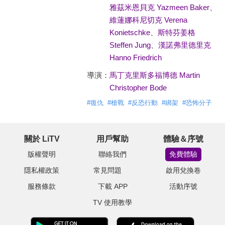
雅茲米恩貝克 Yazmeen Baker
、
維蓮娜科尼切克 Verena
Konietschke
、
斯特芬姜格
Steffen Jung
、
漢諾弗里德里克
Hanno Friedrich
導演：
馬丁克里斯多福博德 Martin
Christopher Bode
#
復仇
#
槍戰
#
反恐行動
#
綁架
#
恐怖分子
關於 LiTV
用戶幫助
體驗＆序號
版權聲明
聯絡我們
免費體驗
隱私權政策
常見問題
啟用兌換卷
服務條款
下載 APP
活動序號
TV 使用教學