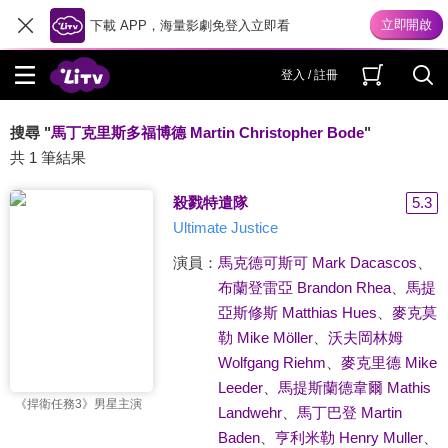
下載 APP，海量影劇免登入立即看
登入 / 註冊
搜尋 "
馬丁克里斯多福博德 Martin Christopher Bode
"
共 1 筆結果
殺戮特遣隊
5.3
Ultimate Justice
演員：
馬克德可斯可 Mark Dacascos
、
布蘭登雷亞 Brandon Rhea
、
馬提
亞斯修斯 Matthias Hues
、
麥克莫
勒 Mike Möller
、
沃夫岡林姆
Wolfgang Riehm
、
麥克里德 Mike
Leeder
、
馬提斯蘭德韋爾 Mathis
《捍衛任務3》男星主演
Landwehr
、
馬丁巴登 Martin
Baden
、
亨利米勒 Henry Muller
、