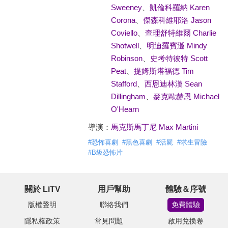
Sweeney
、
凱倫科羅納 Karen
Corona
、
傑森科維耶洛 Jason
Coviello
、
查理舒特維爾 Charlie
Shotwell
、
明迪羅賓遜 Mindy
Robinson
、
史考特彼特 Scott
Peat
、
提姆斯塔福德 Tim
Stafford
、
西恩迪林漢 Sean
Dillingham
、
麥克歐赫恩 Michael
O'Hearn
導演：
馬克斯馬丁尼 Max Martini
#
恐怖喜劇
#
黑色喜劇
#
活屍
#
求生冒險
#
B級恐怖片
關於 LiTV
用戶幫助
體驗＆序號
版權聲明
聯絡我們
免費體驗
隱私權政策
常見問題
啟用兌換卷