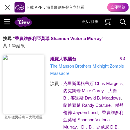
下載 APP，海量影劇免登入立即看
登入 / 註冊
搜尋 "
香農維多利亞莫瑞 Shannon Victoria Murray
"
共 1 筆結果
殭屍大戰擂台
5.4
The Manson Brothers Midnight Zombie
Massacre
演員：
克里斯馬格蒂斯 Chris Margetis
、
麥克凱瑞 Mike Carey
、
大衛．
B．麥道斯 David B. Meadows
、
蘭迪寇楚 Randy Couture
、
傑登
倫德 Jayden Lund
、
香農維多利
老年猛男碎嘴＋大戰殭屍
亞莫瑞 Shannon Victoria
Murray
、
D．B．史威尼 D.B.