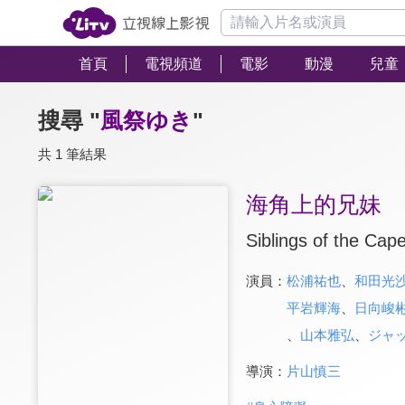
首頁
電視頻道
電影
動漫
兒童
搜尋 "
風祭ゆき
"
共 1 筆結果
海角上的兄妹
Siblings of the Cap
演員：
松浦祐也
、
和田光
平岩輝海
、
日向峻
、
山本雅弘
、
ジャ
導演：
片山慎三