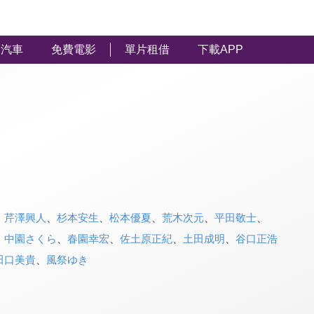
汽車
免費電影
單片租借
下載APP
、
芹澤興人
、
杉本安生
、
松本優夏
、
荒木次元
、
平田敬士
、
、
中園さくら
、
春園幸宏
、
佐土原正紀
、
土田成明
、
谷口正浩
田口美貴
、
風祭ゆき