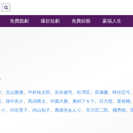
免費戲劇
爆款短劇
免費綜藝
蒙福人生
e
沙
、
北山雅康
、
中村祐太郎
、
岩谷健司
、
松澤匠
、
長瀨馨
、
時任亞弓
彬
、
保中良介
、
馬渕將太
、
中園大雅
、
奧村アキラ
、
日方想
、
萱裕輔
ック
、
刈谷育子
、
內山知子
、
萬德寺あんり
、
市川宗二郎
、
橘秀樹
、