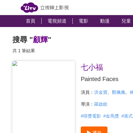
首頁
電視頻道
電影
動漫
兒童
搜尋 "
顧輝
"
共 1 筆結果
七小福
Painted Faces
演員：
洪金寶
、
鄭佩佩
、
導演：
羅啟銳
#
得獎電影
#
金馬獎
#
港式
播放