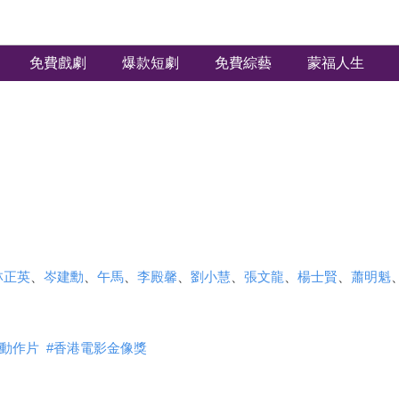
免費戲劇
爆款短劇
免費綜藝
蒙福人生
林正英
、
岑建勳
、
午馬
、
李殿馨
、
劉小慧
、
張文龍
、
楊士賢
、
蕭明魁
動作片
#
香港電影金像獎