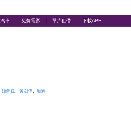
汽車
免費電影
單片租借
下載APP
、
鍾錦任
、
黃劍偉
、
顧輝