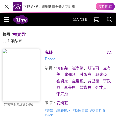
下載 APP，海量影劇免登入立即看
登入 / 註冊
搜尋 "
韓寶貝
"
共 1 筆結果
鬼鈴
7.1
Phone
演員：
河智苑
、
崔宇濟
、
殷瑞雨
、
金有
美
、
崔知延
、
朴敏寬
、
鄭盛煥
、
崔貞允
、
金慶龍
、
吳昌慶
、
李政
成
、
李美恩
、
韓寶貝
、
金才人
、
李宗秀
導演：
安炳基
河智苑主演經典恐怖片
#
靈異
#
黑暗風格
#
恐怖靈異
#
惡靈附身
#
命案