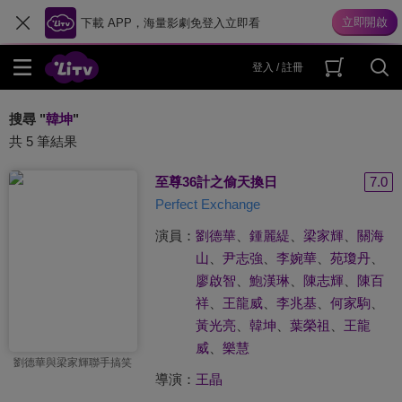
下載 APP，海量影劇免登入立即看
登入 / 註冊
搜尋 "
韓坤
"
共 5 筆結果
至尊36計之偷天換日
7.0
Perfect Exchange
演員：
劉德華
、
鍾麗緹
、
梁家輝
、
關海
山
、
尹志強
、
李婉華
、
苑瓊丹
、
廖啟智
、
鮑漢琳
、
陳志輝
、
陳百
祥
、
王龍威
、
李兆基
、
何家駒
、
黃光亮
、
韓坤
、
葉榮祖
、
王龍
威
、
樂慧
劉德華與梁家輝聯手搞笑
導演：
王晶