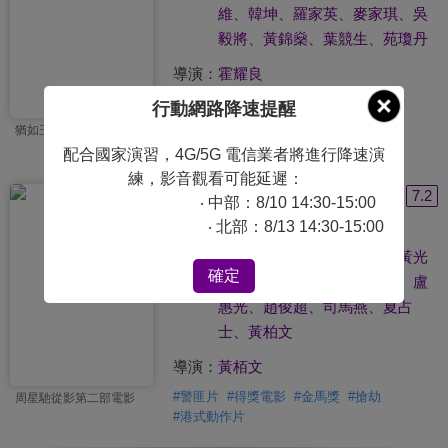
維
、
韓坤
、
羅家英
、
麥家琪
、
吳
毅將
、
黃錦燊
、
葉競生
、
苑瓊丹
導演：
霍耀良
行動網路降速提醒
猶如王家衛迷幻美學風格
配合國家演習，4G/5G 電信業者將進行降速演
練，影音觀看可能延遲：
霹靂先鋒
7.2
‧ 中部：8/10 14:30-15:00
Final Justice
‧ 北部：8/13 14:30-15:00
演員：
李修賢
、
周星馳
、
成奎安
、
黃光
確定
亮
、
何家駒
、
韓坤
、
王俊棠
、
盧
惠光
、
趙俊超
、
司馬燕
、
夏占
士
、
黃柏文
導演：
黃栢文
#
警匪片
#
得獎電影
#
金馬獎
#
搶劫
周星馳從影第二部電影
#
港式動作片