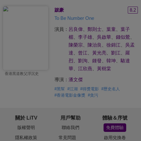
跛豪
8.2
To Be Number One
演員：
呂良偉
、
鄭則士
、
葉童
、
葉子
楣
、
李子雄
、
吳啟華
、
錢似鶯
、
陳榮宗
、
陳治良
、
徐錦江
、
吳孟
達
、
曾江
、
黃光亮
、
劉江
、
羅
烈
、
劉洵
、
鍾發
、
韓坤
、
駱達
華
、
江欣燕
、
黃樹棠
香港黑道教父浮沉史
導演：
潘文傑
#
黑幫
#
江湖
#
得獎電影
#
歷史名人
#
香港電影金像獎
#
貪污
關於 LiTV
用戶幫助
體驗＆序號
版權聲明
聯絡我們
免費體驗
隱私權政策
常見問題
啟用兌換卷