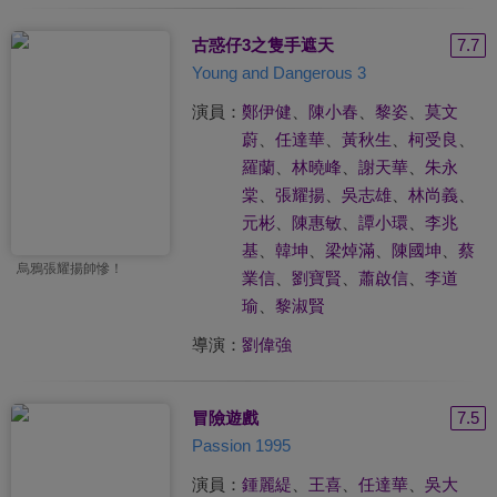
古惑仔3之隻手遮天
7.7
Young and Dangerous 3
演員：
鄭伊健
、
陳小春
、
黎姿
、
莫文
蔚
、
任達華
、
黃秋生
、
柯受良
、
羅蘭
、
林曉峰
、
謝天華
、
朱永
棠
、
張耀揚
、
吳志雄
、
林尚義
、
元彬
、
陳惠敏
、
譚小環
、
李兆
基
、
韓坤
、
梁焯滿
、
陳國坤
、
蔡
烏鴉張耀揚帥慘！
業信
、
劉寶賢
、
蕭啟信
、
李道
瑜
、
黎淑賢
導演：
劉偉強
冒險遊戲
7.5
Passion 1995
演員：
鍾麗緹
、
王喜
、
任達華
、
吳大