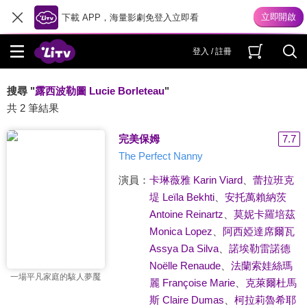
下載 APP，海量影劇免登入立即看
登入 / 註冊
搜尋 "
露西波勒圖 Lucie Borleteau
"
共 2 筆結果
完美保姆
7.7
The Perfect Nanny
演員：
卡琳薇雅 Karin Viard
、
蕾拉班克
堤 Leïla Bekhti
、
安托萬賴納茨
Antoine Reinartz
、
莫妮卡羅培茲
Monica Lopez
、
阿西婭達席爾瓦
Assya Da Silva
、
諾埃勒雷諾德
Noëlle Renaude
、
法蘭索娃絲瑪
一場平凡家庭的駭人夢魘
麗 Françoise Marie
、
克萊爾杜馬
斯 Claire Dumas
、
柯拉莉魯希耶