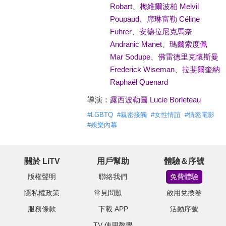
Robart
、
梅維爾波柏 Melvil
Poupaud
、
席琳富勒 Céline
Fuhrer
、
安德拉尼克馬奈
Andranic Manet
、
瑪爾索度佩
Mar Sodupe
、
佛雷德里克懷斯曼
Frederick Wiseman
、
拉斐爾奎納
Raphaël Quenard
導演：
露西波勒圖 Lucie Borleteau
#
LGBTQ
#
親密接觸
#
女性情誼
#
情慾電影
#
娛樂內幕
關於 LiTV
用戶幫助
體驗＆序號
版權聲明
聯絡我們
免費體驗
隱私權政策
常見問題
啟用兌換卷
服務條款
下載 APP
活動序號
TV 使用教學