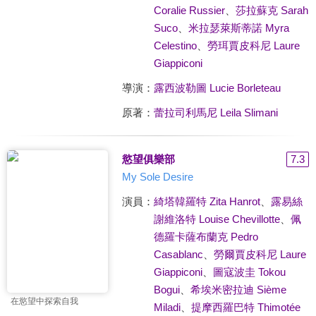
Coralie Russier
、
莎拉蘇克 Sarah
Suco
、
米拉瑟萊斯蒂諾 Myra
Celestino
、
勞珥賈皮科尼 Laure
Giappiconi
導演：
露西波勒圖 Lucie Borleteau
原著：
蕾拉司利馬尼 Leila Slimani
慾望俱樂部
7.3
My Sole Desire
演員：
綺塔韓羅特 Zita Hanrot
、
露易絲
謝維洛特 Louise Chevillotte
、
佩
德羅卡薩布蘭克 Pedro
Casablanc
、
勞爾賈皮科尼 Laure
Giappiconi
、
圖寇波圭 Tokou
Bogui
、
希埃米密拉迪 Sième
在慾望中探索自我
Miladi
、
提摩西羅巴特 Thimotée