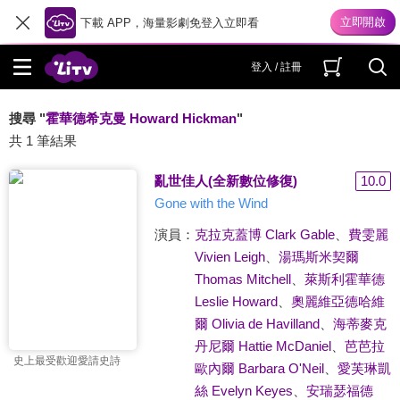
下載 APP，海量影劇免登入立即看
登入 / 註冊
搜尋 "
霍華德希克曼 Howard Hickman
"
共 1 筆結果
亂世佳人(全新數位修復)
10.0
Gone with the Wind
演員：
克拉克蓋博 Clark Gable
、
費雯麗
Vivien Leigh
、
湯瑪斯米契爾
Thomas Mitchell
、
萊斯利霍華德
Leslie Howard
、
奧麗維亞德哈維
爾 Olivia de Havilland
、
海蒂麥克
丹尼爾 Hattie McDaniel
、
芭芭拉
史上最受歡迎愛請史詩
歐內爾 Barbara O'Neil
、
愛芙琳凱
絲 Evelyn Keyes
、
安瑞瑟福德