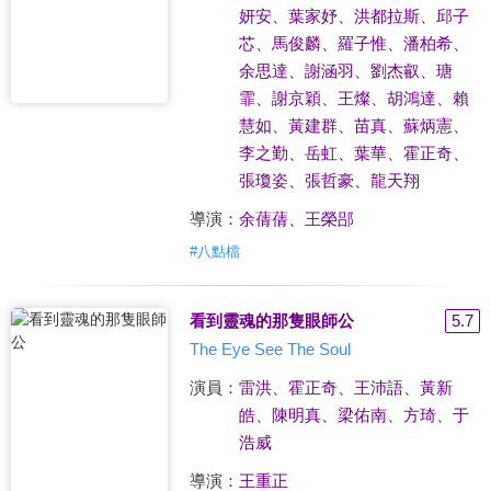
妍安
、
葉家妤
、
洪都拉斯
、
邱子
芯
、
馬俊麟
、
羅子惟
、
潘柏希
、
余思達
、
謝涵羽
、
劉杰叡
、
瑭
霏
、
謝京穎
、
王燦
、
胡鴻達
、
賴
慧如
、
黃建群
、
苗真
、
蘇炳憲
、
李之勤
、
岳虹
、
葉華
、
霍正奇
、
張瓊姿
、
張哲豪
、
龍天翔
導演：
余蒨蒨
、
王榮郘
#
八點檔
看到靈魂的那隻眼師公
5.7
The Eye See The Soul
演員：
雷洪
、
霍正奇
、
王沛語
、
黃新
皓
、
陳明真
、
梁佑南
、
方琦
、
于
浩威
導演：
王重正