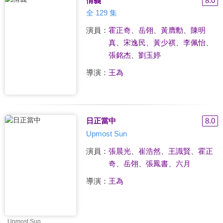
情義
8.0
全 129 集
演員：
霍正奇
、
岳翎
、
黃膺勳
、
陳明
真
、
宋逸民
、
黃少祺
、
李佩怡
、
張銘杰
、
劉玉婷
導演：
王為
日正當中
8.0
Upmost Sun
演員：
張晨光
、
崔浩然
、
王識賢
、
霍正
奇
、
岳翎
、
張鳳書
、
六月
導演：
王為
Upmost Sun