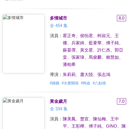
多情城市
8.0
全 454 集
演員：
霍正奇
、
侯怡君
、
柯叔元
、
王
燦
、
兵家綺
、
藍葦華
、
傅子純
、
蘇晏霈
、
黃文星
、
許仁杰
、
郭亞
棠
、
張家瑋
、
馬俊麟
、
賴慧如
、
潘柏希
導演：
朱莉莉
、
蕭大陸
、
張志鴻
#
婚姻
#
夫妻關係
#
狗血
#
八點檔
黃金歲月
7.0
全 334 集
演員：
陳美鳳
、
楚宣
、
陳仙梅
、
王中
平
、
王彩樺
、
傅子純
、
GINO
、
陳