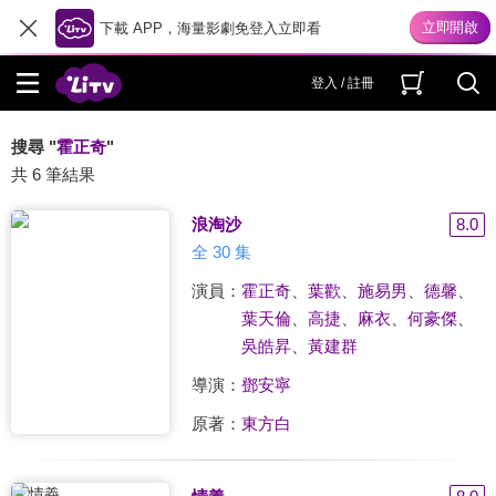
下載 APP，海量影劇免登入立即看
登入 / 註冊
搜尋 "
霍正奇
"
共 6 筆結果
浪淘沙
8.0
全 30 集
演員：
霍正奇
、
葉歡
、
施易男
、
德馨
、
葉天倫
、
高捷
、
麻衣
、
何豪傑
、
吳皓昇
、
黃建群
導演：
鄧安寧
原著：
東方白