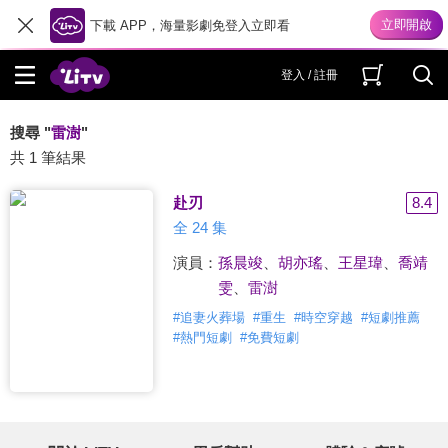
下載 APP，海量影劇免登入立即看
登入 / 註冊
搜尋 "
雷澍
"
共 1 筆結果
赴刃
8.4
全 24 集
演員：
孫晨竣
、
胡亦瑤
、
王星瑋
、
喬靖
雯
、
雷澍
#
追妻火葬場
#
重生
#
時空穿越
#
短劇推薦
#
熱門短劇
#
免費短劇