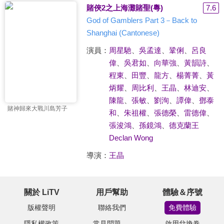
賭俠2之上海灘賭聖(粵)
7.6
God of Gamblers Part 3－Back to
Shanghai (Cantonese)
演員：
周星馳
、
吳孟達
、
鞏俐
、
呂良
偉
、
吳君如
、
向華強
、
黃韻詩
、
程東
、
田豐
、
龍方
、
楊菁菁
、
黃
炳耀
、
周比利
、
王晶
、
林迪安
、
陳龍
、
張敏
、
劉洵
、
譚偉
、
鄧泰
賭神歸來大戰川島芳子
和
、
朱祖權
、
張德榮
、
雷德偉
、
張浚鴻
、
孫鏡鴻
、
德克蘭王
Declan Wong
導演：
王晶
關於 LiTV
用戶幫助
體驗＆序號
版權聲明
聯絡我們
免費體驗
隱私權政策
常見問題
啟用兌換卷