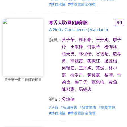
#
熱血沸騰
#
香港電影金像獎
毒舌大狀(國)(修剪版)
9.1
A Guilty Conscience (Mandarin)
演員：
黃子華
、
謝君豪
、
王丹妮
、
廖子
妤
、
王敏德
、
何啟華
、
楊偲泳
、
栢天男
、
林保怡
、
谷德昭
、
羅孝
勇
、
韓毓霞
、
麥振江
、
梁皓楷
、
吳瑞庭
、
王丹妮
、
莫然
、
林小
湛
、
徐浩昌
、
黃俊豪
、
黎澤
、
雷
黃子華扮毒舌律師戰權貴
德偉
、
麥子雲
、
甄懋強
、
蘿蔔
、
陳郁憲
、
馬錫忠
導演：
吳煒倫
#
法庭
#
法網恢恢
#
偵查調查
#
得獎電影
#
熱血沸騰
#
香港電影金像獎