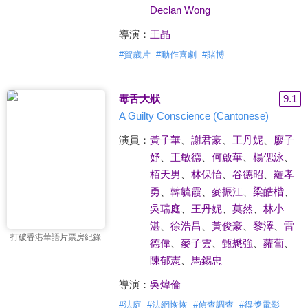
Declan Wong
導演：
王晶
#
賀歲片
#
動作喜劇
#
賭博
毒舌大狀
9.1
A Guilty Conscience (Cantonese)
演員：
黃子華
、
謝君豪
、
王丹妮
、
廖子
妤
、
王敏德
、
何啟華
、
楊偲泳
、
栢天男
、
林保怡
、
谷德昭
、
羅孝
勇
、
韓毓霞
、
麥振江
、
梁皓楷
、
吳瑞庭
、
王丹妮
、
莫然
、
林小
湛
、
徐浩昌
、
黃俊豪
、
黎澤
、
雷
打破香港華語片票房紀錄
德偉
、
麥子雲
、
甄懋強
、
蘿蔔
、
陳郁憲
、
馬錫忠
導演：
吳煒倫
#
法庭
#
法網恢恢
#
偵查調查
#
得獎電影