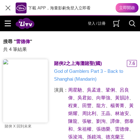
下載 APP，海量影劇免登入立即看
登入 / 註冊
搜尋 "
雷德偉
"
共 4 筆結果
賭俠2之上海灘賭聖(國)
7.6
God of Gamblers Part 3－Back to
Shanghai (Mandarin)
演員：
周星馳
、
吳孟達
、
鞏俐
、
呂良
偉
、
吳君如
、
向華強
、
黃韻詩
、
程東
、
田豐
、
龍方
、
楊菁菁
、
黃
炳耀
、
周比利
、
王晶
、
林迪安
、
陳龍
、
張敏
、
劉洵
、
譚偉
、
鄧泰
賭俠 X 回到未來
和
、
朱祖權
、
張德榮
、
雷德偉
、
張浚鴻
、
孫鏡鴻
、
德克蘭王