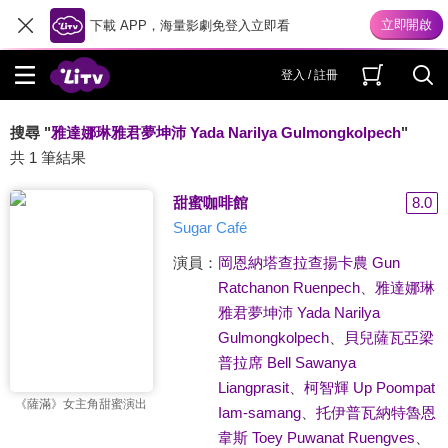
下載 APP，海量影劇免登入立即看
登入 / 註冊
搜尋 "
雅達娜琳雅君夢坤沛 Yada Narilya Gulmongkolpech
"
共 1 筆結果
甜蜜咖啡館
8.0
Sugar Café
演員：
岡恩納塔查拉查揚卡農 Gun
Ratchanon Ruenpech
、
雅達娜琳
雅君夢坤沛 Yada Narilya
Gulmongkolpech
、
貝兒薩瓦亞梁
普拉席 Bell Sawanya
Liangprasit
、
柯智輝 Up Poompat
《薩滿》女主角甜蜜演出
Iam-samang
、
托伊普瓦納特魯恩
韋斯 Toey Puwanat Ruengves
、