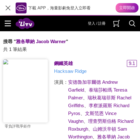
下載 APP，海量影劇免登入立即看
登入 / 註冊
搜尋 "
雅各華納 Jacob Warner
"
共 1 筆結果
鋼鐵英雄
9.1
Hacksaw Ridge
演員：
安德魯加菲爾德 Andrew
Garfield
、
泰瑞莎帕瑪 Teresa
Palmer
、
瑞秋葛瑞菲斯 Rachel
Griffiths
、
李察派羅斯 Richard
Pyros
、
文斯范恩 Vince
Vaughn
、
理查勞斯伯格 Richard
零負評戰爭鉅作
Roxburgh
、
山姆沃辛頓 Sam
Worthington
、
雅各華納 Jacob