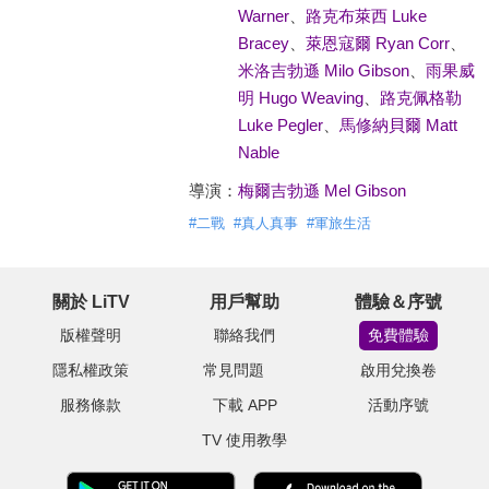
Warner
、
路克布萊西 Luke
Bracey
、
萊恩寇爾 Ryan Corr
、
米洛吉勃遜 Milo Gibson
、
雨果威
明 Hugo Weaving
、
路克佩格勒
Luke Pegler
、
馬修納貝爾 Matt
Nable
導演：
梅爾吉勃遜 Mel Gibson
#
二戰
#
真人真事
#
軍旅生活
關於 LiTV
用戶幫助
體驗＆序號
版權聲明
聯絡我們
免費體驗
隱私權政策
常見問題
啟用兌換卷
服務條款
下載 APP
活動序號
TV 使用教學