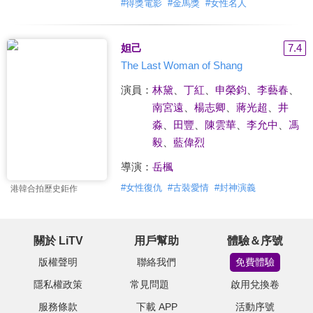
#
得獎電影
#
金馬獎
#
女性名人
妲己
7.4
The Last Woman of Shang
演員：
林黛
、
丁紅
、
申榮鈞
、
李藝春
、
南宮遠
、
楊志卿
、
蔣光超
、
井
淼
、
田豐
、
陳雲華
、
李允中
、
馮
毅
、
藍偉烈
導演：
岳楓
#
女性復仇
#
古裝愛情
#
封神演義
港韓合拍歷史鉅作
關於 LiTV
用戶幫助
體驗＆序號
版權聲明
聯絡我們
免費體驗
隱私權政策
常見問題
啟用兌換卷
服務條款
下載 APP
活動序號