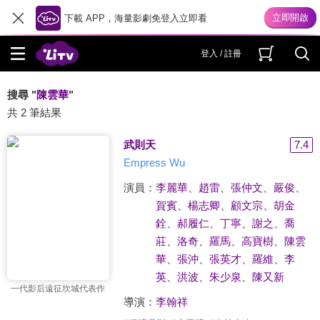
下載 APP，海量影劇免登入立即看
登入 / 註冊
搜尋 "
陳雲華
"
共 2 筆結果
武則天
7.4
Empress Wu
演員：
李麗華
、
趙雷
、
張仲文
、
嚴俊
、
賀賓
、
楊志卿
、
顧文宗
、
胡金
銓
、
郝履仁
、
丁寧
、
謝之
、
喬
莊
、
洛奇
、
羅馬
、
高寶樹
、
陳雲
華
、
張沖
、
張英才
、
羅維
、
李
英
、
洪波
、
朱少泉
、
陳又新
一代影后遠征坎城代表作
導演：
李翰祥