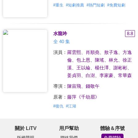
#
重生
#
短劇推薦
#
熱門短劇
#
免費短劇
水龍吟
8.8
全 40 集
演員：
羅雲熙
、
肖順堯
、
敖子逸
、
方逸
倫
、
包上恩
、
陳瑤
、
林允
、
徐正
溪
、
王以綸
、
楊仕澤
、
謝彬彬
、
姜貞羽
、
白澍
、
李家豪
、
常華森
導演：
陳宙飛
、
錢敬午
原著：
藤萍《千劫眉》
#
復仇
#
江湖
關於 LiTV
用戶幫助
體驗＆序號
版權聲明
聯絡我們
免費體驗