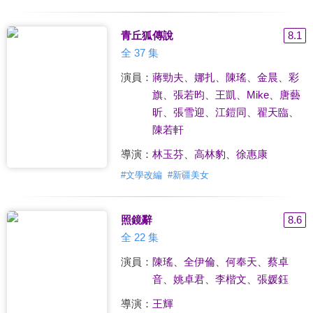
青丘狐傳說
8.1
全 37 集
演員：
蔣勁夫
、
娜扎
、
陳瑤
、
金晨
、
彩
旗
、
張若昀
、
王凱
、
Mike
、
唐藝
昕
、
張雪迎
、
江鎧同
、
翟天臨
、
陳若軒
導演：
林玉芬
、
高林豹
、
徐惠康
#
文學改編
#
新疆美女
照鏡辭
8.6
全 22 集
演員：
陳瑤
、
全伊倫
、
何奉天
、
蔡卓
音
、
姚卓君
、
李楷文
、
張媛鈺
導演：
王輝