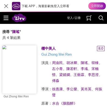
下載 APP，海量影劇免登入立即看
登入 / 註冊
搜尋 "
陳瑤
"
共 4 筆結果
櫃中美人
8.0
Gui Zhong Mei Ren
演員：
周渝民
、
胡冰卿
、
陳瑤
、
韓棟
、
左小青
、
陳若軒
、
李彧
、
宋楠
惜
、
梁婧嫻
、
王藝霖
、
李思澄
、
傅淼
導演：
徐惠康
、
李公樂
、
黃肖英
、
何振
聲
Gui Zhong Mei Ren
原著：
水合《胭脂醉》