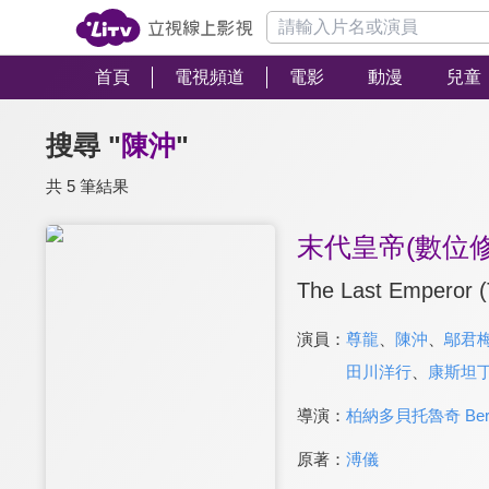
首頁
電視頻道
電影
動漫
兒童
搜尋 "
陳沖
"
共 5 筆結果
末代皇帝(數位修
The Last Emperor (
演員：
尊龍
、
陳沖
、
鄔君
田川洋行
、
康斯坦丁格雷
導演：
柏納多貝托魯奇 Bernar
原著：
溥儀