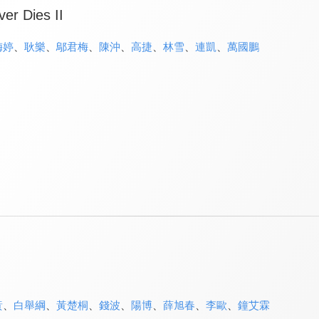
er Dies II
梅婷
、
耿樂
、
鄔君梅
、
陳沖
、
高捷
、
林雪
、
連凱
、
萬國鵬
黃
、
白舉綱
、
黃楚桐
、
錢波
、
陽博
、
薛旭春
、
李歐
、
鐘艾霖