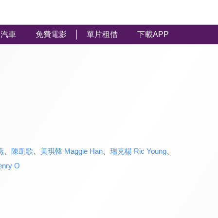
汽車
免費電影
單片租借
下載APP
燕
、
陳凱歌
、
美琪韓 Maggie Han
、
瑞克楊 Ric Young
、
nry O