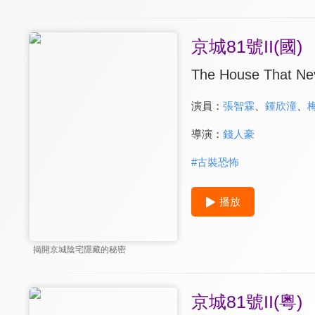
京城81號II(國)
The House That Nev
演員：
張智霖
、
鍾欣潼
、
導演：
錢人豪
#
古裝恐怖
播放
揭開京城陰宅隱藏的秘密
京城81號II(粵)