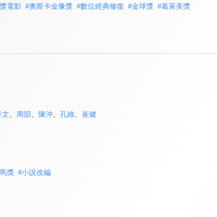
獎電影
#
奧斯卡金像獎
#
數位經典修復
#
金球獎
#
葛萊美獎
姜文
、
周韻
、
陳沖
、
孔維
、
崔健
馬獎
#
小說改編