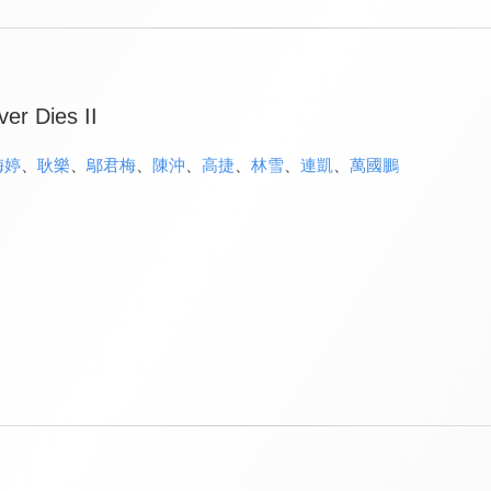
er Dies II
梅婷
、
耿樂
、
鄔君梅
、
陳沖
、
高捷
、
林雪
、
連凱
、
萬國鵬