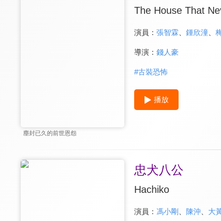
The House That Nev
演員：
張智霖
、
鍾欣潼
、
導演：
錢人豪
#
古裝恐怖
播放
塵封已久的前世恩怨
忠犬八公
Hachiko
演員：
馮小剛
、
陳沖
、
大