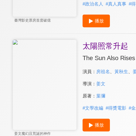
#
政治名人
#
真人真事
#
得
播放
臺灣影史票房首度破億
太陽照常升起
The Sun Also Rises
演員：
房祖名
、
黃秋生
、
導演：
姜文
原著：
葉彌
#
文學改編
#
得獎電影
#
金
播放
姜文魔幻且荒誕的神作