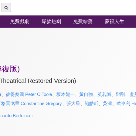
免費戲劇
爆款短劇
免費綜藝
蒙福人生
復版)
Theatrical Restored Version)
梅
、
彼得奧圖 Peter O'Toole
、
坂本龍一
、
黃自強
、
英若誠
、
鄧剛
、
盧
戈里 Constantine Gregory
、
張大星
、
鮑皓昕
、
吳濤
、
歐亨利 He
do Bertolucci