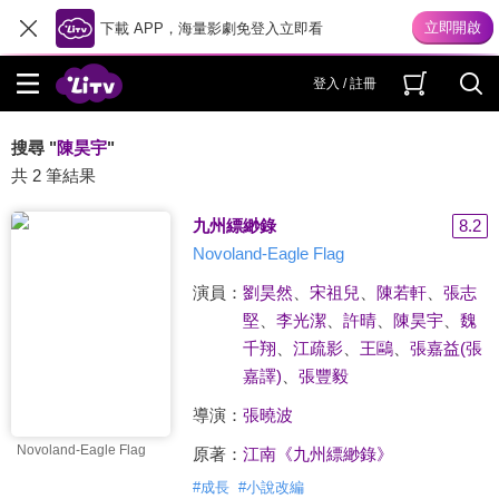
下載 APP，海量影劇免登入立即看
登入 / 註冊
搜尋 "
陳昊宇
"
共 2 筆結果
九州縹緲錄
8.2
Novoland-Eagle Flag
演員：
劉昊然
、
宋祖兒
、
陳若軒
、
張志
堅
、
李光潔
、
許晴
、
陳昊宇
、
魏
千翔
、
江疏影
、
王鷗
、
張嘉益(張
嘉譯)
、
張豐毅
導演：
張曉波
Novoland-Eagle Flag
原著：
江南《九州縹緲錄》
#
成長
#
小說改編