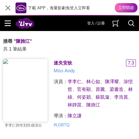
下載 APP，海量影劇免登入立即看
登入 / 註冊
搜尋 "
陳斾江
"
共 1 筆結果
迷失安狄
7.3
Miss Andy
演員：
李李仁
、
林心如
、
陳澤耀
、
涂愷
哲
、
官有顯
、
原騰
、
‎梁書造
、
林
綠
、
何姿穎
、
蘇凱漩
、
李浩菖
、
林靜苗
、
陳斾江
導演：
陳立謙
#
LGBTQ
李李仁跨性別性感演出