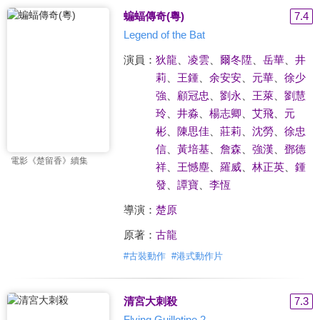
蝙蝠傳奇(粵)
7.4
Legend of the Bat
演員：
狄龍
、
凌雲
、
爾冬陞
、
岳華
、
井
莉
、
王鍾
、
余安安
、
元華
、
徐少
強
、
顧冠忠
、
劉永
、
王萊
、
劉慧
玲
、
井淼
、
楊志卿
、
艾飛
、
元
彬
、
陳思佳
、
莊莉
、
沈勞
、
徐忠
信
、
黃培基
、
詹森
、
強漢
、
鄧德
電影《楚留香》續集
祥
、
王憾塵
、
羅威
、
林正英
、
鍾
發
、
譚寶
、
李恆
導演：
楚原
原著：
古龍
#
古裝動作
#
港式動作片
清宮大刺殺
7.3
Flying Guillotine 2