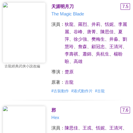
天涯明月刀
7.5
The Magic Blade
演員：
狄龍
、
羅烈
、
井莉
、
恬妮
、
李麗
麗
、
谷峰
、
唐菁
、
陳思佳
、
夏
萍
、
徐少強
、
樊梅生
、
井淼
、
劉
慧玲
、
詹森
、
顧冠忠
、
王清河
、
李壽祺
、
蕭錦
、
吳杭生
、
楊盼
盼
、
高雄
古龍經典武俠小說改編
導演：
楚原
原著：
古龍
#
古裝動作
#
港式動作片
#
古龍
邪
7.6
Hex
演員：
陳思佳
、
王戎
、
恬妮
、
王清河
、