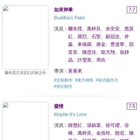
如來神掌
7.7
Buddha's Palm
演員：
爾冬陞
、
萬梓良
、
余安安
、
惠英
紅
、
羅烈
、
石堅
、
顧冠忠
、
井
淼
、
車保羅
、
蔣金
、
曹達華
、
邵
音音
、
陳思佳
、
龍天翔
、
翁靜
晶
、
許瑩英
、
周吉
導演：
黃泰來
爾冬陞主演玄幻武俠之作
#
古裝動作
#
東方神怪
#
港式動作片
#
奇幻動作
窺情
7.5
Maybe It's Love
演員：
鍾楚紅
、
湯鎮業
、
徐可纓
、
谷
峰
、
萬梓良
、
金燕玲
、
朗尼
、
陳