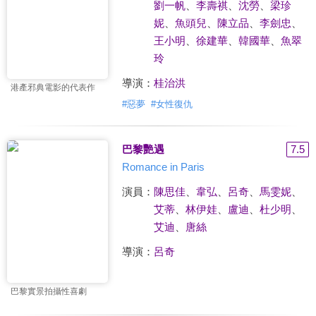
劉一帆
、
李壽祺
、
沈勞
、
梁珍
妮
、
魚頭兒
、
陳立品
、
李劍忠
、
王小明
、
徐建華
、
韓國華
、
魚翠
玲
導演：
桂治洪
港產邪典電影的代表作
#
惡夢
#
女性復仇
巴黎艷遇
7.5
Romance in Paris
演員：
陳思佳
、
韋弘
、
呂奇
、
馬雯妮
、
艾蒂
、
林伊娃
、
盧迪
、
杜少明
、
艾迪
、
唐絲
導演：
呂奇
巴黎實景拍攝性喜劇