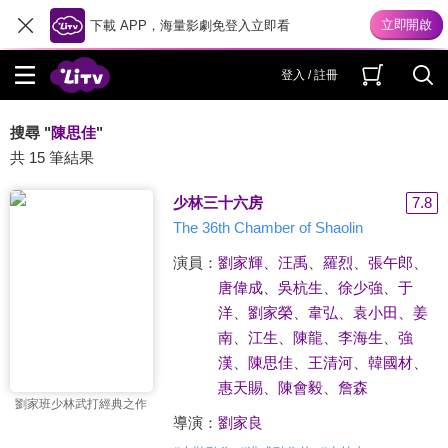
下載 APP，海量影劇免登入立即看
登入 / 註冊
搜尋 "
陳思佳
"
共 15 筆結果
少林三十六房
7.8
The 36th Chamber of Shaolin
演員：
劉家輝
、
汪禹
、
羅烈
、
張午郎
、
唐偉成
、
吳杭生
、
徐少強
、
于
洋
、
劉家榮
、
韋弘
、
袁小田
、
姜
南
、
江生
、
陳龍
、
李海生
、
強
漢
、
陳思佳
、
王清河
、
韓國材
、
惠天賜
、
陳會毅
、
詹森
劉家班少林武打經典之作
導演：
劉家良