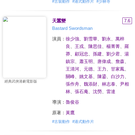
#
古裝動作
#
港式動作片
#
少林寺
天蠶變
7.6
Bastard Swordsman
演員：
徐少強
、
劉雪華
、
劉永
、
萬梓
良
、
王戎
、
陳思佳
、
楊菁菁
、
羅
莽
、
顧冠忠
、
孫建
、
劉少君
、
湯
鎮宗
、
蕭玉明
、
唐偉成
、
詹森
、
王清河
、
元德
、
王力
、
甘家鳳
、
關峰
、
姚文基
、
陳鎏
、
白沙力
、
經典武俠港劇電影版
張作舟
、
魏添財
、
林志泰
、
尹相
林
、
張石庵
、
沈勞
、
雷達
導演：
魯俊谷
原著：
黃鷹
#
古裝動作
#
港式動作片