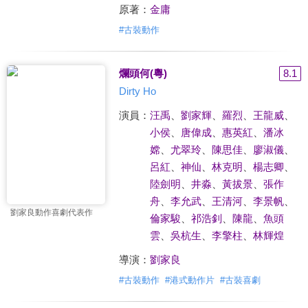
原著：
金庸
#
古裝動作
爛頭何(粵)
8.1
Dirty Ho
演員：
汪禹
、
劉家輝
、
羅烈
、
王龍威
、
小侯
、
唐偉成
、
惠英紅
、
潘冰
嫦
、
尤翠玲
、
陳思佳
、
廖淑儀
、
呂紅
、
神仙
、
林克明
、
楊志卿
、
陸劍明
、
井淼
、
黃拔景
、
張作
舟
、
李允武
、
王清河
、
李景帆
、
劉家良動作喜劇代表作
倫家駿
、
祁浩釗
、
陳龍
、
魚頭
雲
、
吳杭生
、
李擎柱
、
林輝煌
導演：
劉家良
#
古裝動作
#
港式動作片
#
古裝喜劇