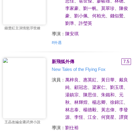
思佳
、
翁世傑
、
廖駿雄
、
林聰
、
李家豪
、
劉一帆
、
莫翠珍
、
陳俊
豪
、
劉小佩
、
何柏光
、
錢似鶯
、
劉準
、
許瑩英
鐘楚紅主演情慾浮世繪
導演：
陳安琪
#
外遇
新飛狐外傳
7.5
New Tales of the Flying Fox
演員：
萬梓良
、
惠英紅
、
黃日華
、
戴良
純
、
顧冠忠
、
梁家仁
、
劉玉璞
、
湯鎮宗
、
陳思佳
、
朱鐵和
、
元
秋
、
林輝煌
、
楊志卿
、
徐錦江
、
林志泰
、
楊德毅
、
黃志偉
、
李發
源
、
李恆
、
江全
、
何寶星
、
譚寶
王晶改編金庸武俠小說
導演：
劉仕裕