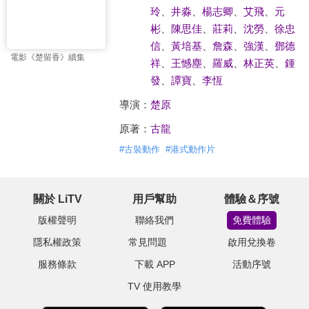
玲
、
井淼
、
楊志卿
、
艾飛
、
元
彬
、
陳思佳
、
莊莉
、
沈勞
、
徐忠
信
、
黃培基
、
詹森
、
強漢
、
鄧德
電影《楚留香》續集
祥
、
王憾塵
、
羅威
、
林正英
、
鍾
發
、
譚寶
、
李恆
導演：
楚原
原著：
古龍
#
古裝動作
#
港式動作片
關於 LiTV
用戶幫助
體驗＆序號
版權聲明
聯絡我們
免費體驗
隱私權政策
常見問題
啟用兌換卷
服務條款
下載 APP
活動序號
TV 使用教學