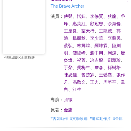
The Brave Archer
演員：
傅聲
、
恬妞
、
李修賢
、
狄龍
、
谷
峰
、
惠英紅
、
顧冠忠
、
余海倫
、
王慶良
、
葉天行
、
王龍威
、
郭
追
、
楊爾秋
、
李少華
、
李藝民
、
蔡弘
、
林輝煌
、
羅坤霖
、
陸劍
明
、
儲陸峰
、
趙中興
、
周潔
、
唐
倪匡編劇X金庸原著
炎燦
、
祝菁
、
凃吉龍
、
劉慧玲
、
于榮
、
樊梅生
、
詹森
、
孫樹培
、
陳思佳
、
曾楚霖
、
王憾塵
、
張作
舟
、
馮敬文
、
王力
、
周堅平
、
韋
白
、
江生
導演：
張徹
原著：
金庸
#
古裝動作
#
文學改編
#
港式動作片
#
金庸