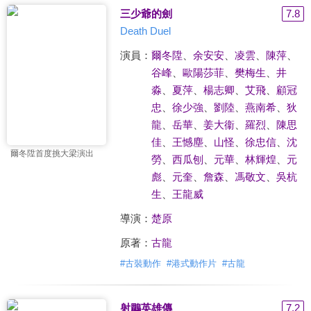
三少爺的劍
7.8
Death Duel
演員：
爾冬陞
、
余安安
、
凌雲
、
陳萍
、
谷峰
、
歐陽莎菲
、
樊梅生
、
井
淼
、
夏萍
、
楊志卿
、
艾飛
、
顧冠
忠
、
徐少強
、
劉陸
、
燕南希
、
狄
龍
、
岳華
、
姜大衞
、
羅烈
、
陳思
佳
、
王憾塵
、
山怪
、
徐忠信
、
沈
爾冬陞首度挑大梁演出
勞
、
西瓜刨
、
元華
、
林輝煌
、
元
彪
、
元奎
、
詹森
、
馮敬文
、
吳杭
生
、
王龍威
導演：
楚原
原著：
古龍
#
古裝動作
#
港式動作片
#
古龍
射鵰英雄傳
7.2