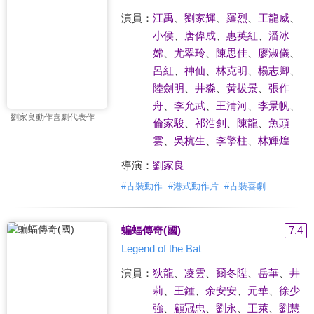
演員：
汪禹
、
劉家輝
、
羅烈
、
王龍威
、
小侯
、
唐偉成
、
惠英紅
、
潘冰
嫦
、
尤翠玲
、
陳思佳
、
廖淑儀
、
呂紅
、
神仙
、
林克明
、
楊志卿
、
陸劍明
、
井淼
、
黃拔景
、
張作
舟
、
李允武
、
王清河
、
李景帆
、
劉家良動作喜劇代表作
倫家駿
、
祁浩釗
、
陳龍
、
魚頭
雲
、
吳杭生
、
李擎柱
、
林輝煌
導演：
劉家良
#
古裝動作
#
港式動作片
#
古裝喜劇
蝙蝠傳奇(國)
7.4
Legend of the Bat
演員：
狄龍
、
凌雲
、
爾冬陞
、
岳華
、
井
莉
、
王鍾
、
余安安
、
元華
、
徐少
強
、
顧冠忠
、
劉永
、
王萊
、
劉慧