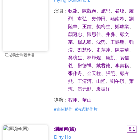
演員：
狄龍
、
陳觀泰
、
施思
、
谷峰
、
羅
烈
、
韋弘
、
史仲田
、
燕南希
、
劉
陸華
、
王鍾
、
樊梅生
、
鄭康業
、
顧冠忠
、
陳思佳
、
井淼
、
顧文
宗
、
楊志卿
、
沈勞
、
王憾塵
、
強
漢
、
劉慧玲
、
史萍萍
、
陳美華
、
江湖義士刺殺暴君
吳杭生
、
林輝煌
、
康凱
、
袁信
義
、
鄧德祥
、
戴君德
、
李壽祺
、
張作舟
、
金天柱
、
張照
、
顧占
熊
、
王清河
、
山怪
、
劉午琪
、
蕭
瑤
、
伍元勳
、
袁振洋
導演：
程剛
、
華山
#
古裝動作
#
港式動作片
爛頭何(國)
8.1
Dirty Ho