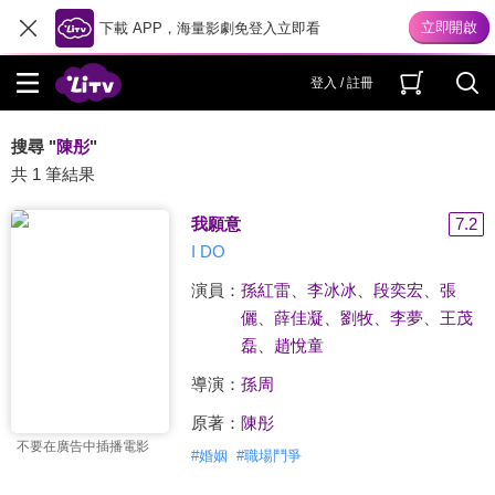
下載 APP，海量影劇免登入立即看
登入 / 註冊
搜尋 "
陳彤
"
共 1 筆結果
我願意
7.2
I DO
演員：
孫紅雷
、
李冰冰
、
段奕宏
、
張
儷
、
薛佳凝
、
劉牧
、
李夢
、
王茂
磊
、
趙悅童
導演：
孫周
原著：
陳彤
不要在廣告中插播電影
#
婚姻
#
職場鬥爭